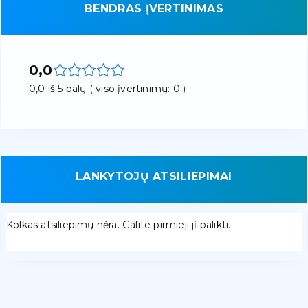
BENDRAS ĮVERTINIMAS
0,0
0,0 iš 5 balų ( viso įvertinimų: 0 )
LANKYTOJŲ ATSILIEPIMAI
Kolkas atsiliepimų nėra. Galite pirmieji jį palikti.