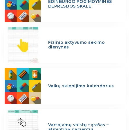
EDINBURGO POGIMDYMINĖS
DEPRESIJOS SKALĖ
Fizinio aktyvumo sekimo
dienynas
Vaikų skiepijimo kalendorius
Vartojamų vaistų sąrašas –
atmintinė pacientui