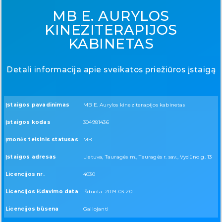
MB E. AURYLOS
KINEZITERAPIJOS
KABINETAS
Detali informacija apie sveikatos priežiūros įstaigą
Įstaigos pavadinimas
MB E. Aurylos kineziterapijos kabinetas
Įstaigos kodas
304981436
Įmonės teisinis statusas
MB
Įstaigos adresas
Lietuva, Tauragės m., Tauragės r. sav., Vydūno g. 13
Licencijos nr.
4030
Licencijos išdavimo data
Išduota: 2019-03-20
Licencijos būsena
Galiojanti