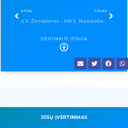
ATGAL
TOLIAU
IĮ R. Žemaitienės kabinetas
MB E. Niparavičienės kineziterapijos kabinetas
ĮVERTINKITE ĮSTAIGĄ
JŪSŲ ĮVERTINIMAS