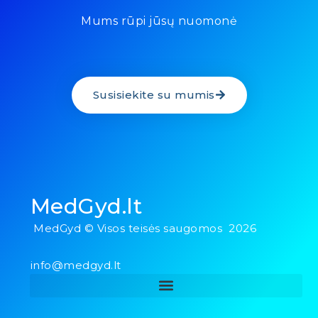
Mums rūpi jūsų nuomonė
Susisiekite su mumis
MedGyd.lt
MedGyd © Visos teisės saugomos 2026
info@medgyd.lt