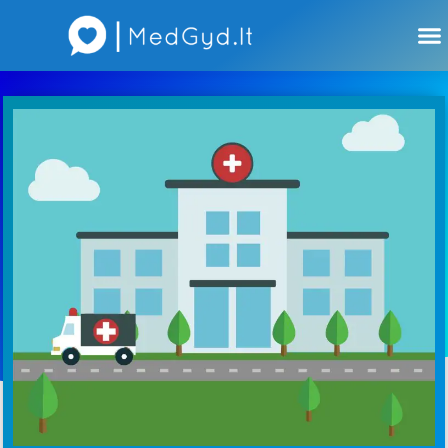
Atsiliepimai apie gydytojus
Atsiliepimai apie įstaigas