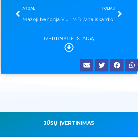
ATGAL
TOLIAU
Mažoji bendrija Vilniaus ortodontijos centras
MB „Vitaliskardio“
ĮVERTINKITE ĮSTAIGĄ
JŪSŲ ĮVERTINIMAS