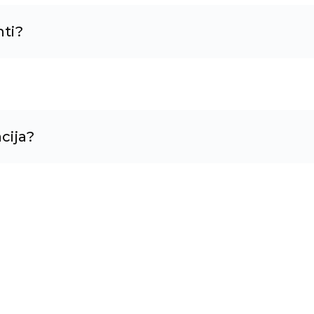
nti?
cija?