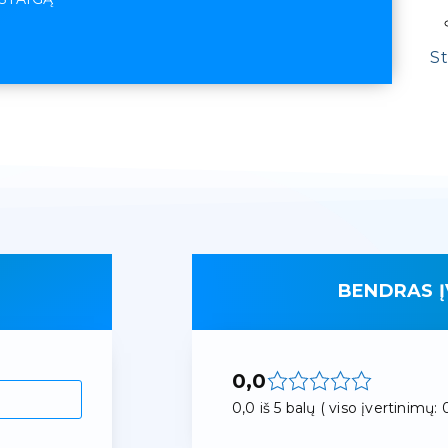
St
BENDRAS Į
0,0
0,0 iš 5 balų ( viso įvertinimų: 0