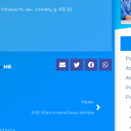
 Vilniaus m. sav., Literatų g. 9B-20
5
P
»
MB
At
At
Pu
Pu
TOLIAU
MB Marcinkevičiaus klinika
ĮSTAIGĄ