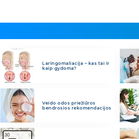
Laringomaliacija – kas tai ir
kaip gydoma?
Veido odos priežiūros
bendrosios rekomendacijos