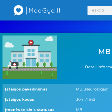
MB
Detali informa
Įstaigos pavadinimas
MB „Neurologas“
Įstaigos kodas
304171642
Įmonės teisinis statusas
MB