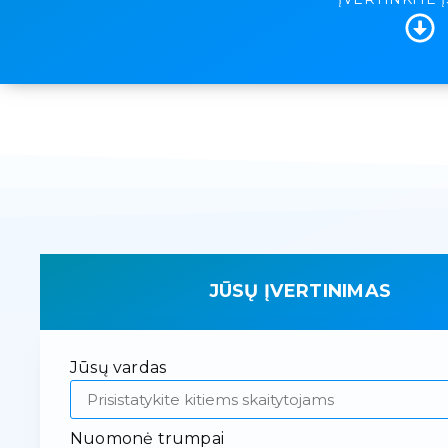
JŪSŲ ĮVERTINIMAS
Jūsų vardas
Nuomonė trumpai