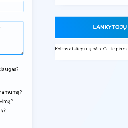
LANKYTOJŲ 
Kolkas atsiliepimų nėra. Galite pirmieji
slaugas?
ieinamumą?
avimą?
ją?