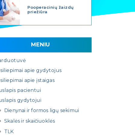
Pooperacinių žaizdų
priežiūra
MENIU
arduotuvė
siliepimai apie gydytojus
siliepimai apie įstaigas
slapis pacientui
slapis gydytojui
Dienynai ir formos ligų sekimui
Skalės ir skaičiuoklės
TLK