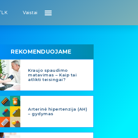
TLK
Vaistai
Atsiliepimai apie gydytojus
Atsiliepimai apie įstaigas
Naujienos
Puslapis pacientui
Puslapis gydytojui
REKOMENDUOJAME
Kraujo spaudimo
matavimas – Kaip tai
atlikti teisingai?
Arterinė hipertenzija (AH)
– gydymas