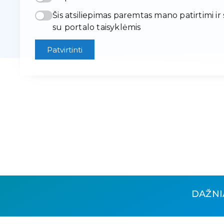
Šis atsiliepimas paremtas mano patirtimi ir
su portalo taisyklėmis
Patvirtinti
DAŽNI