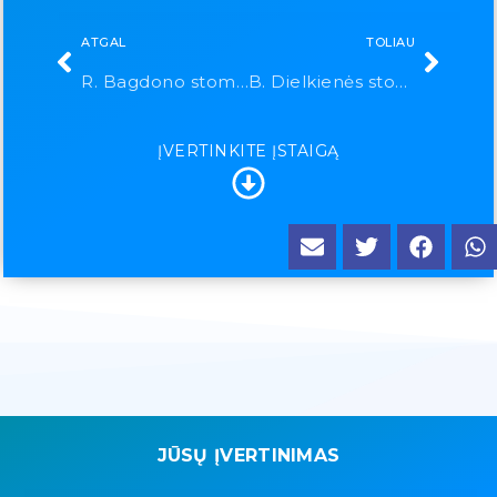
ATGAL
TOLIAU
R. Bagdono stomatologijos kabinetas
B. Dielkienės stomatologijos kabinetas
ĮVERTINKITE ĮSTAIGĄ
JŪSŲ ĮVERTINIMAS