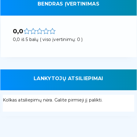
BENDRAS ĮVERTINIMAS
0,0
0,0 iš 5 balų ( viso įvertinimų: 0 )
LANKYTOJŲ ATSILIEPIMAI
Kolkas atsiliepimų nėra. Galite pirmieji jį palikti.