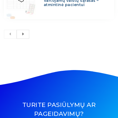
Vartojamų vaistų sąrašas –
atmintinė pacientui
TURITE PASIŪLYMŲ AR
PAGEIDAVIMŲ?