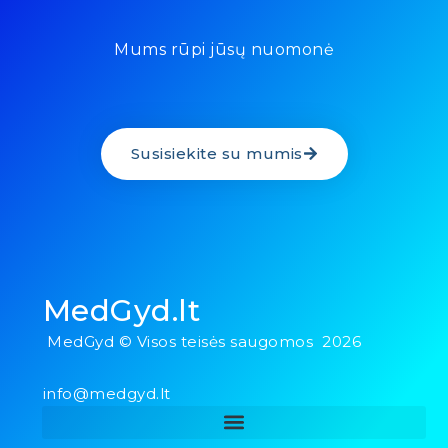
Mums rūpi jūsų nuomonė
Susisiekite su mumis
MedGyd.lt
MedGyd © Visos teisės saugomos 2026
info@medgyd.lt