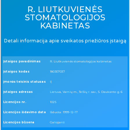
R. LIUTKUVIENĖS
STOMATOLOGIJOS
KABINETAS
Detali informacija apie sveikatos priežiūros įstaigą
Įstaigos pavadinimas
R. Liutkuvienės stomatologijos kabinetas
Įstaigos kodas
180307037
Įmonės teisinis statusas
IĮ
Įstaigos adresas
Lietuva, Varnių m., Telšių r. sav., S. Daukanto g. 6
Licencijos nr.
1025
Licencijos išdavimo data
Išduota: 1999-12-17
Licencijos būsena
Galiojanti