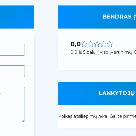
BENDRAS Į
0,0
0,0 iš 5 balų ( viso įvertinimų: 0
LANKYTOJŲ 
Kolkas atsiliepimų nėra. Galite pirmieji