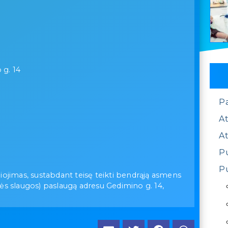
 g. 14
P
At
At
Pu
Pu
aliojimas, sustabdant teisę teikti bendrąją asmens
ės slaugos) paslaugą adresu Gedimino g. 14,