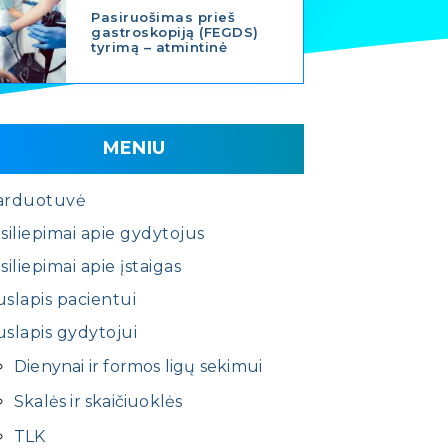
Pasiruošimas prieš
gastroskopiją (FEGDS)
tyrimą – atmintinė
MENIU
arduotuvė
siliepimai apie gydytojus
siliepimai apie įstaigas
slapis pacientui
slapis gydytojui
Dienynai ir formos ligų sekimui
Skalės ir skaičiuoklės
TLK