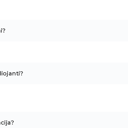
i?
iojanti?
cija?