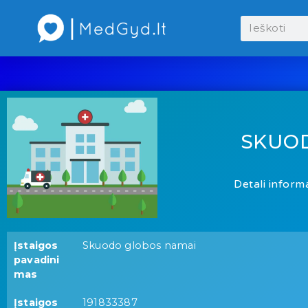
SKUO
Detali informa
Įstaigos
Skuodo globos namai
pavadini
mas
Įstaigos
191833387