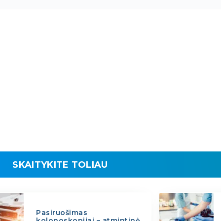
SKAITYKITE TOLIAU
Pasiruošimas
kolonoskopijai – atmintinė