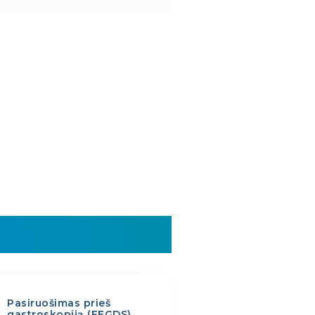
Pasiruošimas prieš
gastroskopiją (FEGDS)