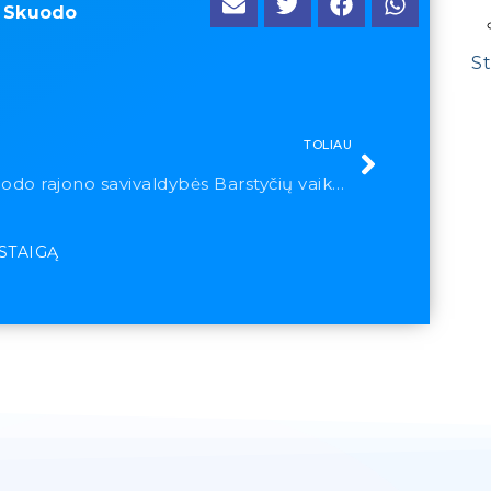
»
Skuodo
St
TOLIAU
Skuodo rajono savivaldybės Barstyčių vaikų globos namai
ĮSTAIGĄ