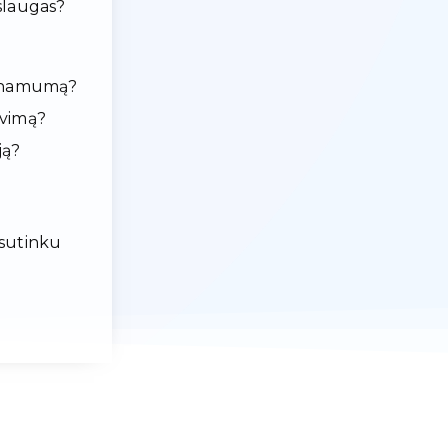
slaugas?
ieinamumą?
avimą?
ją?
 sutinku