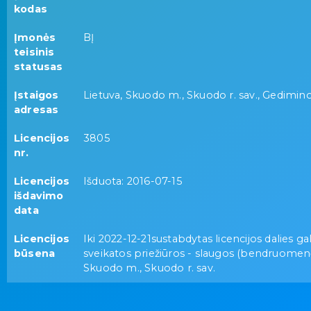
kodas
Įmonės
BĮ
teisinis
statusas
Įstaigos
Lietuva, Skuodo m., Skuodo r. sav., Gedimino
adresas
Licencijos
3805
nr.
Licencijos
Išduota: 2016-07-15
išdavimo
data
Licencijos
Iki 2022-12-21sustabdytas licencijos dalies g
būsena
sveikatos priežiūros - slaugos (bendruomen
Skuodo m., Skuodo r. sav.