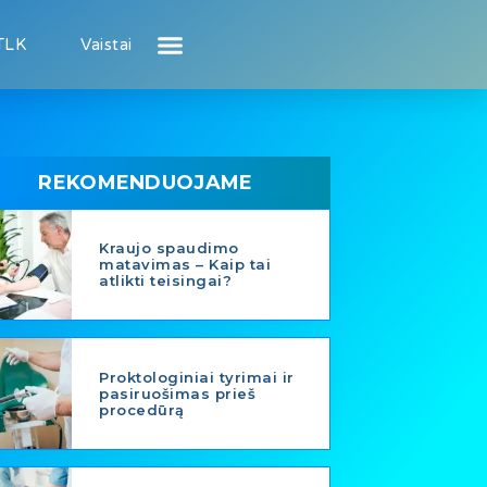
TLK
Vaistai
Atsiliepimai apie gydytojus
Atsiliepimai apie įstaigas
Naujienos
Puslapis pacientui
Puslapis gydytojui
REKOMENDUOJAME
Kraujo spaudimo
matavimas – Kaip tai
atlikti teisingai?
Proktologiniai tyrimai ir
pasiruošimas prieš
procedūrą