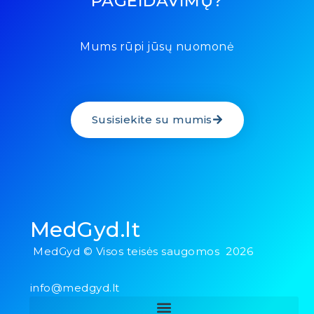
PAGEIDAVIMŲ?
Mums rūpi jūsų nuomonė
Susisiekite su mumis
MedGyd.lt
MedGyd © Visos teisės saugomos 2026
info@medgyd.lt