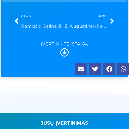
ATGAL
TOLIAU
Ramučio Galinaičio personali firma
Z. Augustinavičienės individuali įmonė
ĮVERTINKITE ĮSTAIGĄ
JŪSŲ ĮVERTINIMAS