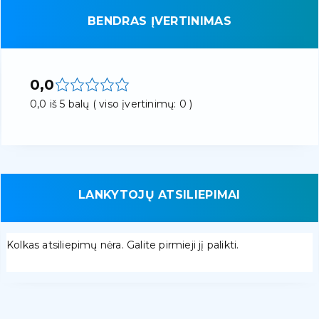
BENDRAS ĮVERTINIMAS
0,0
0,0 iš 5 balų ( viso įvertinimų: 0 )
LANKYTOJŲ ATSILIEPIMAI
Kolkas atsiliepimų nėra. Galite pirmieji jį palikti.