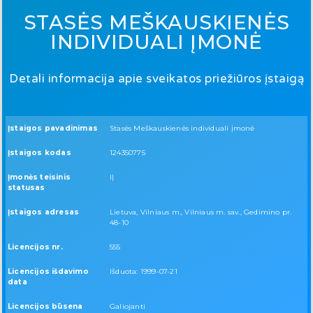
STASĖS MEŠKAUSKIENĖS
INDIVIDUALI ĮMONĖ
Detali informacija apie sveikatos priežiūros įstaigą
Įstaigos pavadinimas
Stasės Meškauskienės individuali įmonė
Įstaigos kodas
124350775
Įmonės teisinis
IĮ
statusas
Įstaigos adresas
Lietuva, Vilniaus m., Vilniaus m. sav., Gedimino pr.
48-10
Licencijos nr.
555
Licencijos išdavimo
Išduota: 1999-07-21
data
Licencijos būsena
Galiojanti