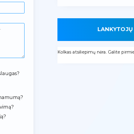
LANKYTOJŲ 
Kolkas atsiliepimų nėra. Galite pirmieji
slaugas?
ieinamumą?
avimą?
ją?