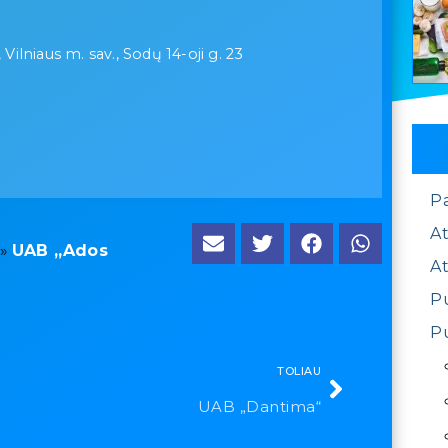
 Vilniaus m. sav., Sodų 14-oji g. 23
1
P
At
»
UAB „Ados
At
Pu
Pu
TOLIAU
UAB „Dantima“