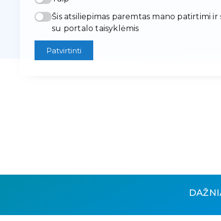
Šis atsiliepimas paremtas mano patirtimi ir
su portalo taisyklėmis
Patvirtinti
DAŽNI