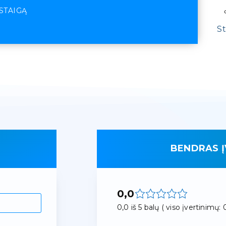
ĮSTAIGĄ
St
BENDRAS Į
0,0
0,0 iš 5 balų ( viso įvertinimų: 0