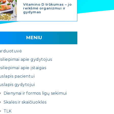
Vitamino D trūkumas – jo
reikšmė organizmui ir
gydymas
MENIU
arduotuvė
siliepimai apie gydytojus
siliepimai apie įstaigas
slapis pacientui
slapis gydytojui
Dienynai ir formos ligų sekimui
Skalės ir skaičiuoklės
TLK