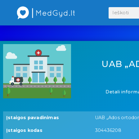
UAB „A
Detali informa
Įstaigos pavadinimas
UAB „Ados ortodont
Įstaigos kodas
304436208