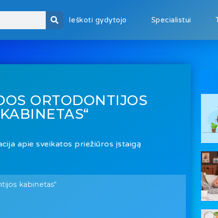
Ieškoti gydytojo
Specialistui
DOS ORTODONTIJOS
KABINETAS“
cija apie sveikatos priežiūros įstaigą
ijos kabinetas“