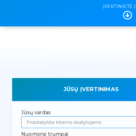
ĮVERTINKITE 
JŪSŲ ĮVERTINIMAS
Jūsų vardas
Nuomonė trumpai