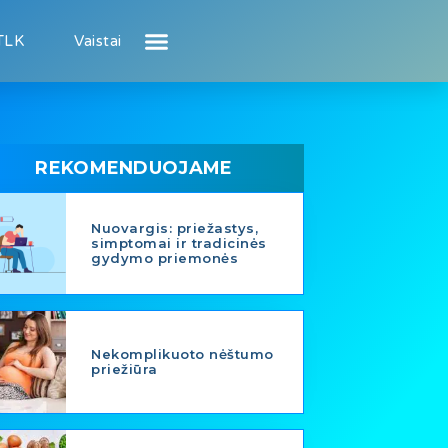
TLK
Vaistai
Atsiliepimai apie gydytojus
Atsiliepimai apie įstaigas
Naujienos
Puslapis pacientui
Puslapis gydytojui
REKOMENDUOJAME
Nuovargis: priežastys,
simptomai ir tradicinės
gydymo priemonės
Nekomplikuoto nėštumo
priežiūra