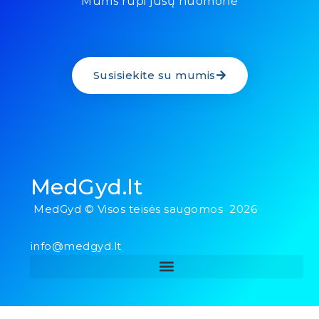
Mums rūpi jūsų nuomonė
Susisiekite su mumis
MedGyd.lt
MedGyd © Visos teisės saugomos 2026
info@medgyd.lt