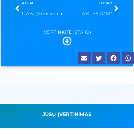
ATGAL
TOLIAU
UAB „Medicina ir sportas“
UAB „ESKOM“
ĮVERTINKITE ĮSTAIGĄ
JŪSŲ ĮVERTINIMAS