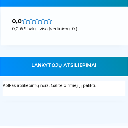
0,0
0,0 iš 5 balų ( viso įvertinimų: 0 )
LANKYTOJŲ ATSILIEPIMAI
Kolkas atsiliepimų nėra. Galite pirmieji jį palikti.