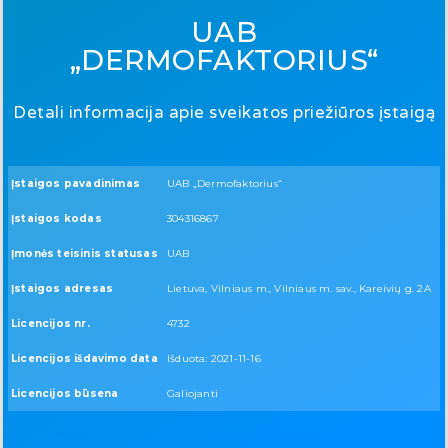
UAB
„DERMOFAKTORIUS“
Detali informacija apie sveikatos priežiūros įstaigą
Įstaigos pavadinimas
UAB „Dermofaktorius“
Įstaigos kodas
304316867
Įmonės teisinis statusas
UAB
Įstaigos adresas
Lietuva, Vilniaus m., Vilniaus m. sav., Kareivių g. 2A
Licencijos nr.
4732
Licencijos išdavimo data
Išduota: 2021-11-16
Licencijos būsena
Galiojanti