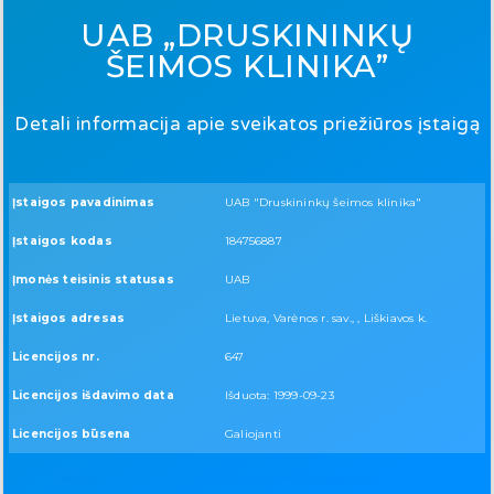
UAB „DRUSKININKŲ
ŠEIMOS KLINIKA”
Detali informacija apie sveikatos priežiūros įstaigą
Įstaigos pavadinimas
UAB "Druskininkų šeimos klinika"
Įstaigos kodas
184756887
Įmonės teisinis statusas
UAB
Įstaigos adresas
Lietuva, Varėnos r. sav., , Liškiavos k.
Licencijos nr.
647
Licencijos išdavimo data
Išduota: 1999-09-23
Licencijos būsena
Galiojanti