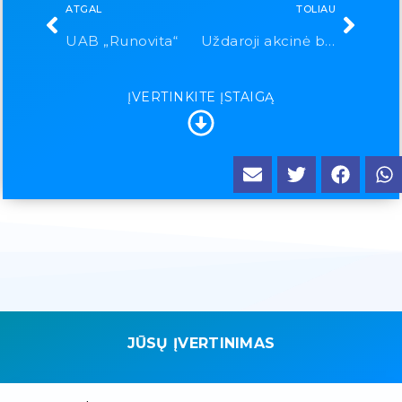
ATGAL
TOLIAU
UAB „Runovita“
Uždaroji akcinė bendrovė „Dantuva“
ĮVERTINKITE ĮSTAIGĄ
JŪSŲ ĮVERTINIMAS