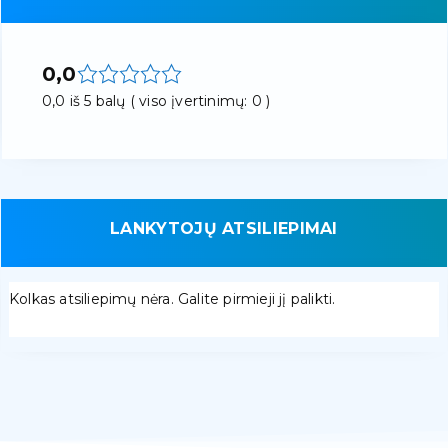
0,0
0,0 iš 5 balų ( viso įvertinimų: 0 )
LANKYTOJŲ ATSILIEPIMAI
Kolkas atsiliepimų nėra. Galite pirmieji jį palikti.