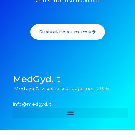
Mums rūpi jūsų nuomonė
Susisiekite su mumis
MedGyd.lt
MedGyd © Visos teisės saugomos 2026
info@medgyd.lt