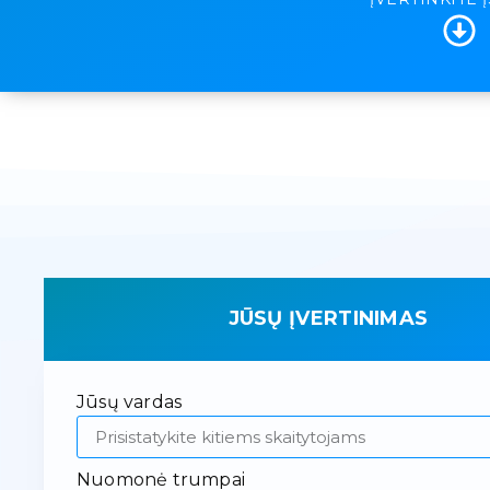
JŪSŲ ĮVERTINIMAS
Jūsų vardas
Nuomonė trumpai