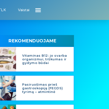
TLK
Vaistai
Atsiliepimai apie gydytojus
Atsiliepimai apie įstaigas
Naujienos
Puslapis pacientui
Puslapis gydytojui
REKOMENDUOJAME
Vitaminas B12: jo svarba
organizmui, trūkumas ir
gydymo būdai
Pasiruošimas prieš
gastroskopiją (FEGDS)
tyrimą – atmintinė