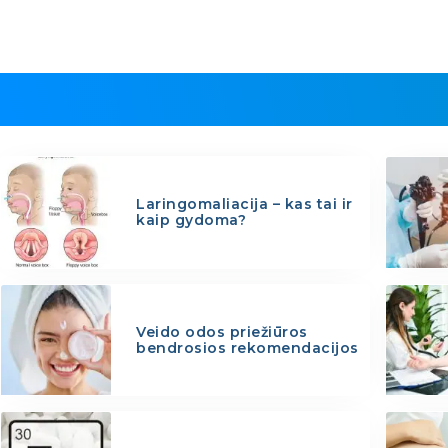
Laringomaliacija – kas tai ir
kaip gydoma?
Veido odos priežiūros
bendrosios rekomendacijos