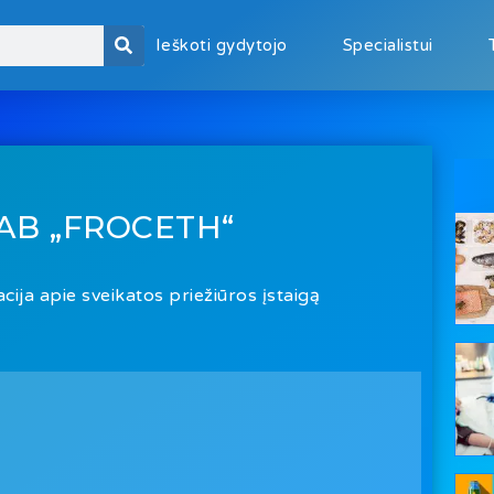
Ieškoti gydytojo
Specialistui
AB „FROCETH“
cija apie sveikatos priežiūros įstaigą