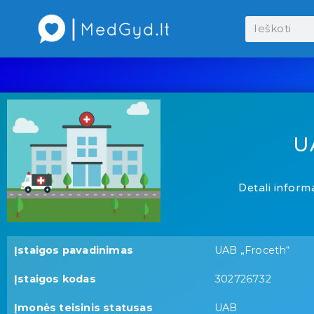
U
Detali informa
Įstaigos pavadinimas
UAB „Froceth“
Įstaigos kodas
302726732
Įmonės teisinis statusas
UAB