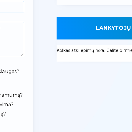
LANKYTOJŲ 
Kolkas atsiliepimų nėra. Galite pirmieji
slaugas?
ieinamumą?
avimą?
ją?