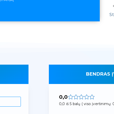
St
BENDRAS Į
0,0
0,0 iš 5 balų ( viso įvertinimų: 0