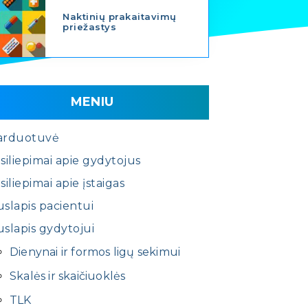
Naktinių prakaitavimų
priežastys
MENIU
arduotuvė
siliepimai apie gydytojus
siliepimai apie įstaigas
slapis pacientui
slapis gydytojui
Dienynai ir formos ligų sekimui
Skalės ir skaičiuoklės
TLK