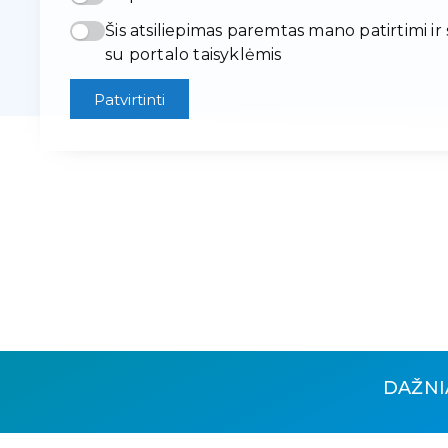
Šis atsiliepimas paremtas mano patirtimi ir
su portalo taisyklėmis
Patvirtinti
DAŽNI