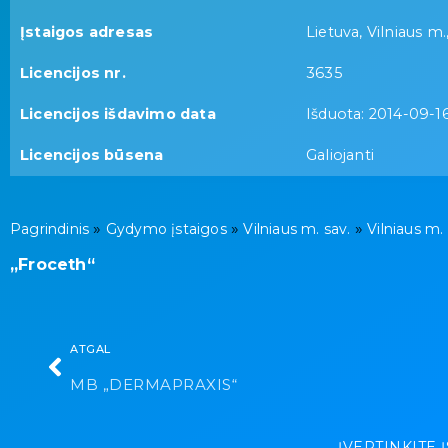
Įstaigos adresas
Lietuva, Vilniaus m.,
Licencijos nr.
3635
Licencijos išdavimo data
Išduota: 2014-09-1
Licencijos būsena
Galiojanti
»
»
»
Pagrindinis
Gydymo įstaigos
Vilniaus m. sav.
Vilniaus m.
„Froceth“
ATGAL
MB „DERMAPRAXIS“
ĮVERTINKITE 