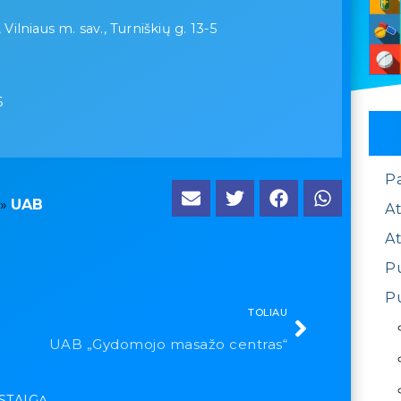
 Vilniaus m. sav., Turniškių g. 13-5
6
P
»
UAB
At
At
Pu
Pu
TOLIAU
UAB „Gydomojo masažo centras“
ĮSTAIGĄ