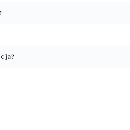
?
cija?