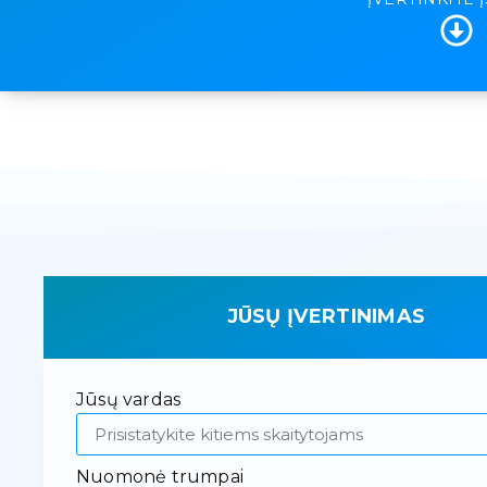
JŪSŲ ĮVERTINIMAS
Jūsų vardas
Nuomonė trumpai