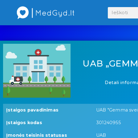
UAB „GEMM
Detali informa
Įstaigos pavadinimas
UAB "Gemma sveik
Įstaigos kodas
301240955
Įmonės teisinis statusas
UAB