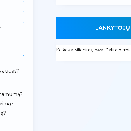
LANKYTOJŲ 
Kolkas atsiliepimų nėra. Galite pirmieji
slaugas?
ieinamumą?
avimą?
ją?