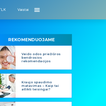
TLK
Vaistai
Atsiliepimai apie gydytojus
Atsiliepimai apie įstaigas
Naujienos
Puslapis pacientui
Puslapis gydytojui
REKOMENDUOJAME
Veido odos priežiūros
bendrosios
rekomendacijos
Kraujo spaudimo
matavimas – Kaip tai
atlikti teisingai?