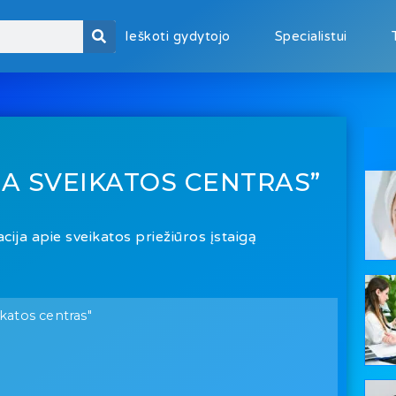
Ieškoti gydytojo
Specialistui
A SVEIKATOS CENTRAS”
cija apie sveikatos priežiūros įstaigą
atos centras"