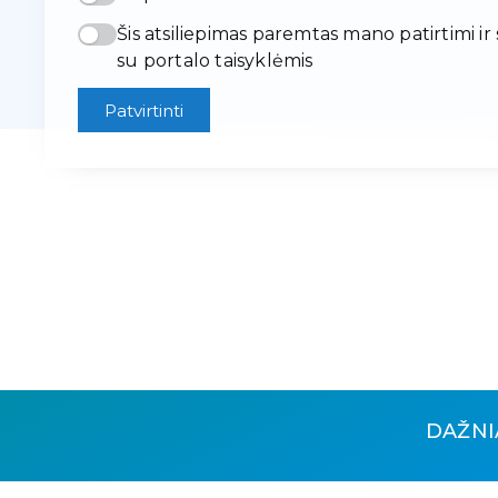
Šis atsiliepimas paremtas mano patirtimi ir
su portalo taisyklėmis
Patvirtinti
DAŽNI