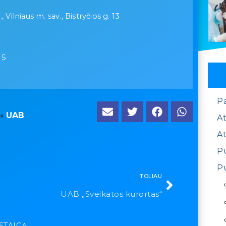
, Vilniaus m. sav., Bistryčios g. 13
15
P
»
UAB
At
At
Pu
Pu
TOLIAU
UAB „Sveikatos kurortas“
ĮSTAIGĄ