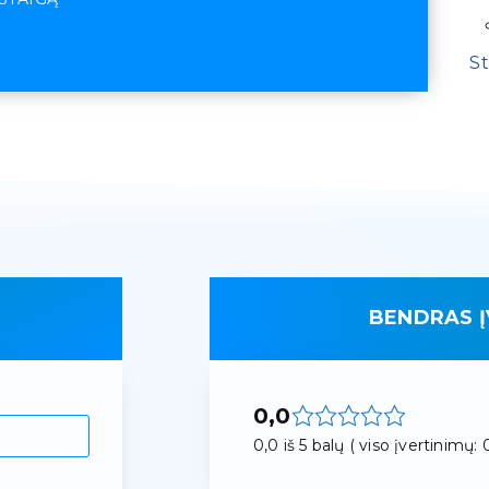
St
BENDRAS Į
0,0
0,0 iš 5 balų ( viso įvertinimų: 0