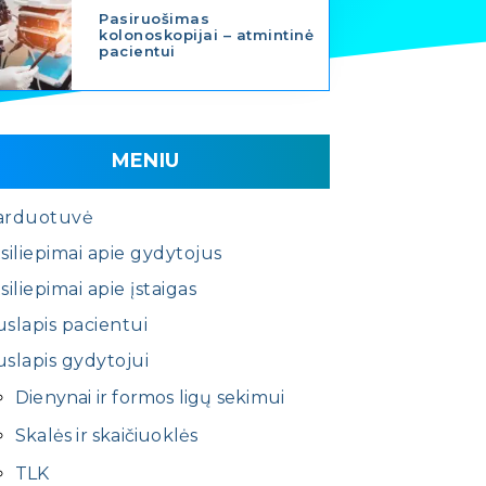
Pasiruošimas
kolonoskopijai – atmintinė
pacientui
MENIU
arduotuvė
siliepimai apie gydytojus
siliepimai apie įstaigas
slapis pacientui
slapis gydytojui
Dienynai ir formos ligų sekimui
Skalės ir skaičiuoklės
TLK