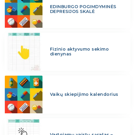
EDINBURGO POGIMDYMINĖS
DEPRESIJOS SKALĖ
Fizinio aktyvumo sekimo
dienynas
Vaikų skiepijimo kalendorius
Vartojamų vaistų sąrašas –