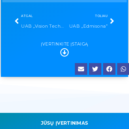
ATGAL
TOLIAU
UAB „Vision Technologies“
UAB ,,Edmisona”
ĮVERTINKITE ĮSTAIGĄ
JŪSŲ ĮVERTINIMAS