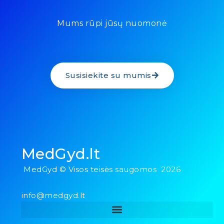
Mums rūpi jūsų nuomonė
Susisiekite su mumis
MedGyd.lt
MedGyd © Visos teisės saugomos 2026
info@medgyd.lt