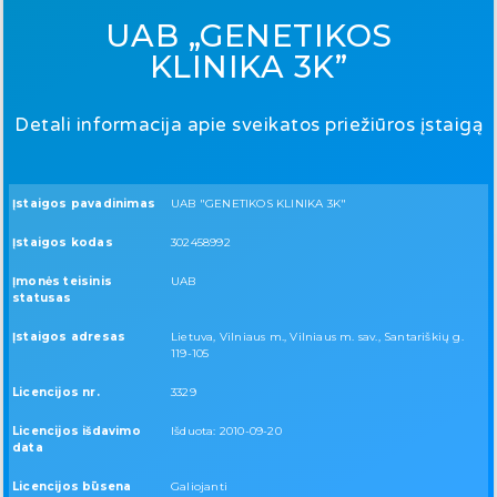
UAB „GENETIKOS
KLINIKA 3K”
Detali informacija apie sveikatos priežiūros įstaigą
Įstaigos pavadinimas
UAB "GENETIKOS KLINIKA 3K"
Įstaigos kodas
302458992
Įmonės teisinis
UAB
statusas
Įstaigos adresas
Lietuva, Vilniaus m., Vilniaus m. sav., Santariškių g.
119-105
Licencijos nr.
3329
Licencijos išdavimo
Išduota: 2010-09-20
data
Licencijos būsena
Galiojanti