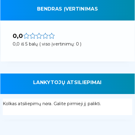
BENDRAS ĮVERTINIMAS
0,0
0,0 iš 5 balų ( viso įvertinimų: 0 )
LANKYTOJŲ ATSILIEPIMAI
Kolkas atsiliepimų nėra. Galite pirmieji jį palikti.