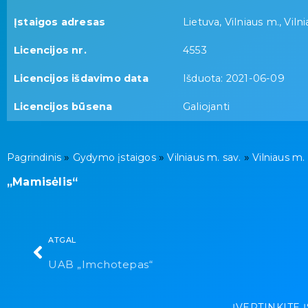
Įstaigos adresas
Lietuva, Vilniaus m., Viln
Licencijos nr.
4553
Licencijos išdavimo data
Išduota: 2021-06-09
Licencijos būsena
Galiojanti
»
»
»
Pagrindinis
Gydymo įstaigos
Vilniaus m. sav.
Vilniaus m.
„Mamisėlis“
ATGAL
UAB „Imchotepas“
ĮVERTINKITE 