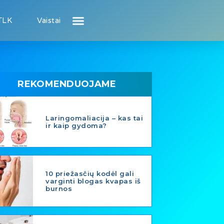
TLK
Vaistai
Atsiliepimai apie gydytojus
Atsiliepimai apie įstaigas
Naujienos
Puslapis pacientui
Puslapis gydytojui
REKOMENDUOJAME
Laringomaliacija – kas tai
ir kaip gydoma?
10 priežasčių kodėl gali
varginti blogas kvapas iš
burnos