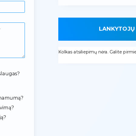
LANKYTOJŲ 
Kolkas atsiliepimų nėra. Galite pirmieji
slaugas?
ieinamumą?
avimą?
ją?