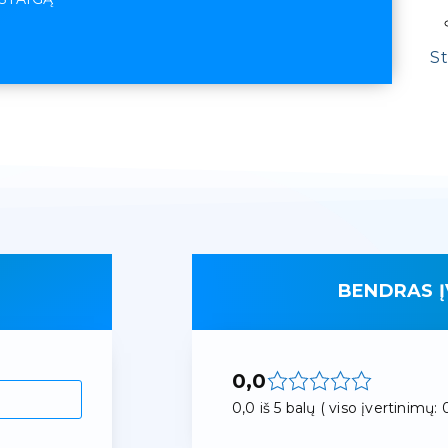
St
BENDRAS Į
0,0
0,0 iš 5 balų ( viso įvertinimų: 0