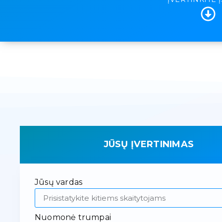
JŪSŲ ĮVERTINIMAS
Jūsų vardas
Nuomonė trumpai