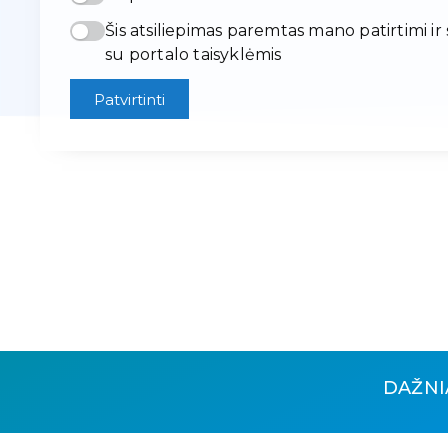
Šis atsiliepimas paremtas mano patirtimi ir
su portalo taisyklėmis
Patvirtinti
DAŽNI