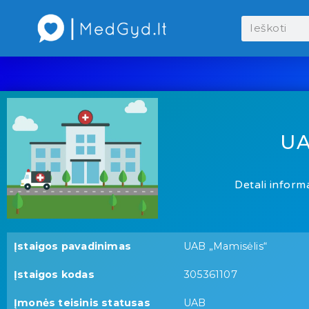
UA
Detali informa
Įstaigos pavadinimas
UAB „Mamisėlis“
Įstaigos kodas
305361107
Įmonės teisinis statusas
UAB