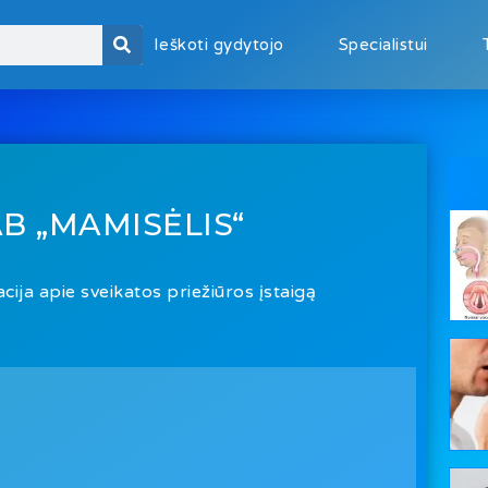
Ieškoti gydytojo
Specialistui
B „MAMISĖLIS“
cija apie sveikatos priežiūros įstaigą