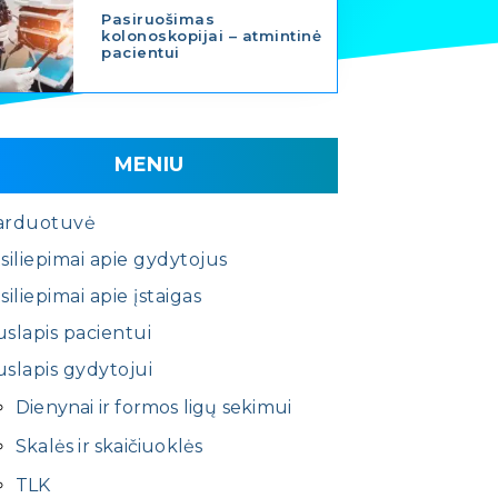
Pasiruošimas
kolonoskopijai – atmintinė
pacientui
MENIU
arduotuvė
siliepimai apie gydytojus
siliepimai apie įstaigas
slapis pacientui
slapis gydytojui
Dienynai ir formos ligų sekimui
Skalės ir skaičiuoklės
TLK