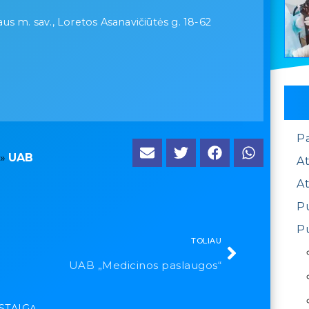
iaus m. sav., Loretos Asanavičiūtės g. 18-62
P
»
UAB
At
At
Pu
Pu
TOLIAU
UAB „Medicinos paslaugos“
ĮSTAIGĄ