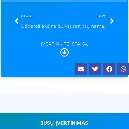
ATGAL
TOLIAU
Uždaroji akcinė bendrovė „Dantuva“
VšĮ senjorų namai „Pušelė“
ĮVERTINKITE ĮSTAIGĄ
JŪSŲ ĮVERTINIMAS