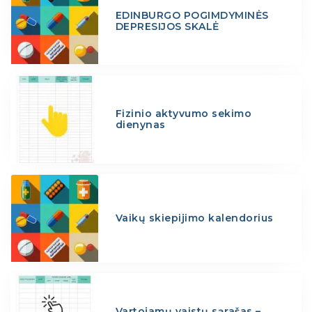
EDINBURGO POGIMDYMINĖS
DEPRESIJOS SKALĖ
Fizinio aktyvumo sekimo
dienynas
Vaikų skiepijimo kalendorius
Vartojamų vaistų sąrašas –