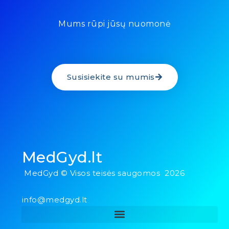
Mums rūpi jūsų nuomonė
Susisiekite su mumis
MedGyd.lt
MedGyd © Visos teisės saugomos 2026
info@medgyd.lt