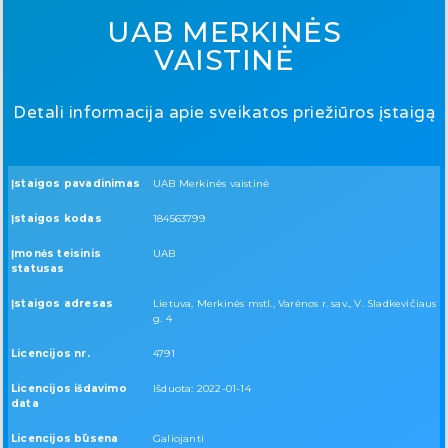
UAB MERKINĖS
VAISTINĖ
Detali informacija apie sveikatos priežiūros įstaigą
Įstaigos pavadinimas
UAB Merkinės vaistinė
Įstaigos kodas
184563799
Įmonės teisinis
UAB
statusas
Įstaigos adresas
Lietuva, Merkinės mstl., Varėnos r. sav., V. Sladkevičiaus
g. 4
Licencijos nr.
4791
Licencijos išdavimo
Išduota: 2022-01-14
data
Licencijos būsena
Galiojanti