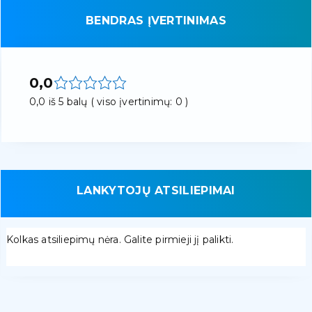
BENDRAS ĮVERTINIMAS
0,0
0,0 iš 5 balų ( viso įvertinimų: 0 )
LANKYTOJŲ ATSILIEPIMAI
Kolkas atsiliepimų nėra. Galite pirmieji jį palikti.