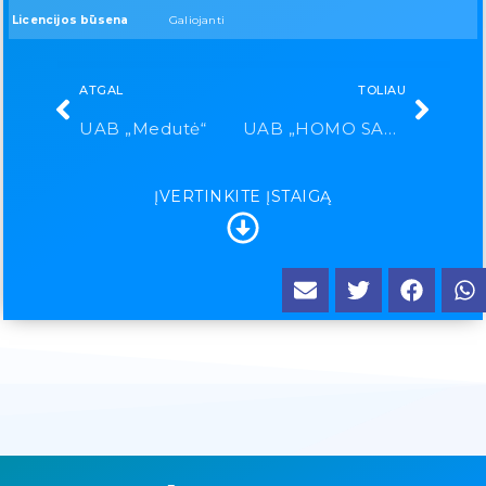
Licencijos būsena
Galiojanti
ATGAL
TOLIAU
UAB „Medutė“
UAB „HOMO SANUS”
ĮVERTINKITE ĮSTAIGĄ