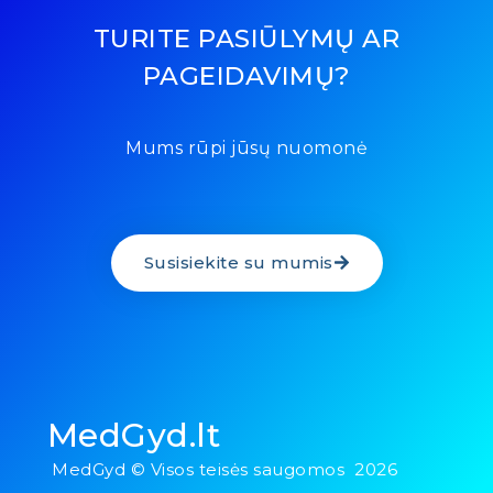
TURITE PASIŪLYMŲ AR
PAGEIDAVIMŲ?
Mums rūpi jūsų nuomonė
Susisiekite su mumis
MedGyd.lt
MedGyd © Visos teisės saugomos 2026