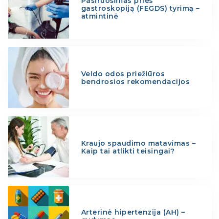
Pasiruošimas prieš
gastroskopiją (FEGDS) tyrimą –
atmintinė
Veido odos priežiūros
bendrosios rekomendacijos
Kraujo spaudimo matavimas –
Kaip tai atlikti teisingai?
Arterinė hipertenzija (AH) –