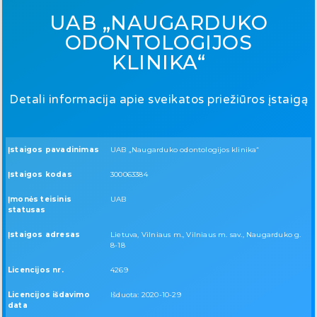
UAB „NAUGARDUKO
ODONTOLOGIJOS
KLINIKA“
Detali informacija apie sveikatos priežiūros įstaigą
Įstaigos pavadinimas
UAB „Naugarduko odontologijos klinika“
Įstaigos kodas
300063384
Įmonės teisinis
UAB
statusas
Įstaigos adresas
Lietuva, Vilniaus m., Vilniaus m. sav., Naugarduko g.
8-18
Licencijos nr.
4269
Licencijos išdavimo
Išduota: 2020-10-29
data