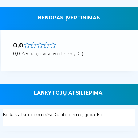
BENDRAS ĮVERTINIMAS
0,0
0,0 iš 5 balų ( viso įvertinimų: 0 )
LANKYTOJŲ ATSILIEPIMAI
Kolkas atsiliepimų nėra. Galite pirmieji jį palikti.