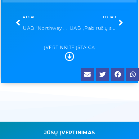
ATGAL
TOLIAU
UAB “Northway chirurgijos centras”
UAB „Pabiručių sveikata“
ĮVERTINKITE ĮSTAIGĄ
JŪSŲ ĮVERTINIMAS