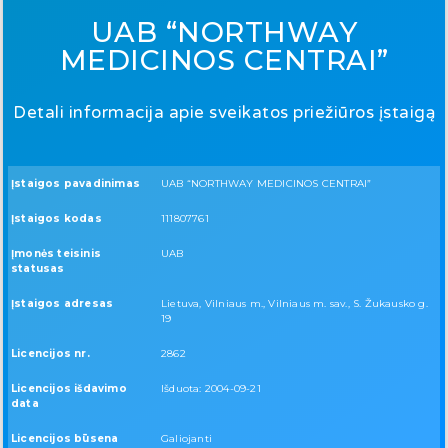
UAB “NORTHWAY
MEDICINOS CENTRAI”
Detali informacija apie sveikatos priežiūros įstaigą
Įstaigos pavadinimas
UAB “NORTHWAY MEDICINOS CENTRAI”
Įstaigos kodas
111807761
Įmonės teisinis
UAB
statusas
Įstaigos adresas
Lietuva, Vilniaus m., Vilniaus m. sav., S. Žukausko g.
19
Licencijos nr.
2862
Licencijos išdavimo
Išduota: 2004-09-21
data
Licencijos būsena
Galiojanti