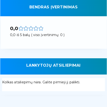
BENDRAS ĮVERTINIMAS
0,0
0,0 iš 5 balų ( viso įvertinimų: 0 )
LANKYTOJŲ ATSILIEPIMAI
Kolkas atsiliepimų nėra. Galite pirmieji jį palikti.