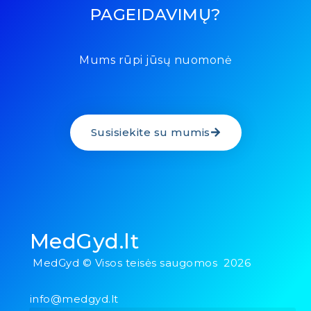
PAGEIDAVIMŲ?
Mums rūpi jūsų nuomonė
Susisiekite su mumis
MedGyd.lt
MedGyd © Visos teisės saugomos 2026
info@medgyd.lt