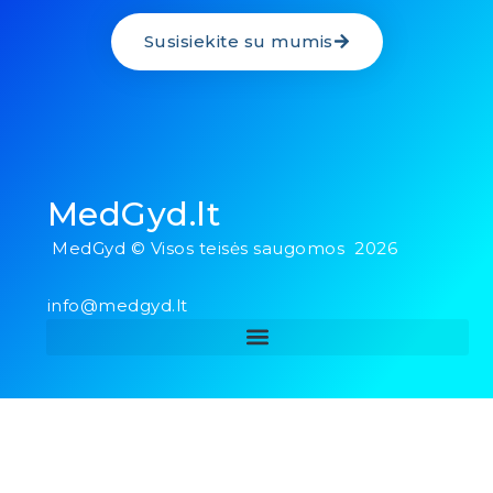
Susisiekite su mumis
MedGyd.lt
MedGyd © Visos teisės saugomos 2026
info@medgyd.lt