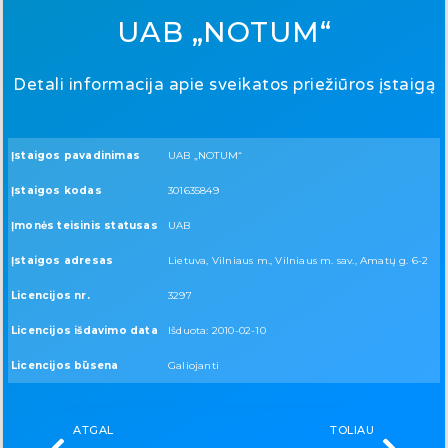
UAB „NOTUM“
Detali informacija apie sveikatos priežiūros įstaigą
Įstaigos pavadinimas
UAB „NOTUM“
Įstaigos kodas
301635849
Įmonės teisinis statusas
UAB
Įstaigos adresas
Lietuva, Vilniaus m., Vilniaus m. sav., Amatų g. 6-2
Licencijos nr.
3297
Licencijos išdavimo data
Išduota: 2010-02-10
Licencijos būsena
Galiojanti
ATGAL
TOLIAU