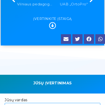
Vilniaus pedagoginė psichologinė tarnyba
UAB „OrtoPro“
ĮVERTINKITE ĮSTAIGĄ
JŪSŲ ĮVERTINIMAS
Jūsų vardas