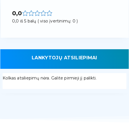
0,0
0,0 iš 5 balų ( viso įvertinimų: 0 )
LANKYTOJŲ ATSILIEPIMAI
Kolkas atsiliepimų nėra. Galite pirmieji jį palikti.