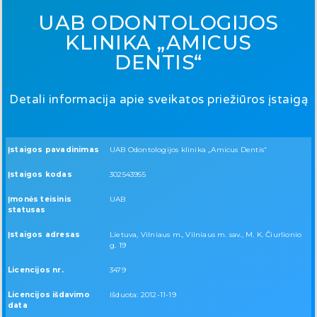
UAB ODONTOLOGIJOS
KLINIKA „AMICUS
DENTIS“
Detali informacija apie sveikatos priežiūros įstaigą
Įstaigos pavadinimas
UAB Odontologijos klinika „Amicus Dentis“
Įstaigos kodas
302543955
Įmonės teisinis
UAB
statusas
Įstaigos adresas
Lietuva, Vilniaus m., Vilniaus m. sav., M. K. Čiurlionio
g. 19
Licencijos nr.
3479
Licencijos išdavimo
Išduota: 2012-11-19
data