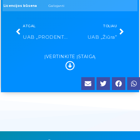
Licencijos būsena
Galiojanti
ATGAL
TOLIAU
UAB „PRODENTUM“
UAB „Žiūra”
ĮVERTINKITE ĮSTAIGĄ