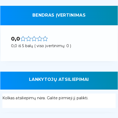
BENDRAS ĮVERTINIMAS
0,0
0,0 iš 5 balų ( viso įvertinimų: 0 )
LANKYTOJŲ ATSILIEPIMAI
Kolkas atsiliepimų nėra. Galite pirmieji jį palikti.