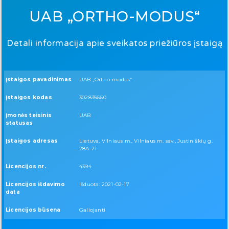
UAB „ORTHO-MODUS“
Detali informacija apie sveikatos priežiūros įstaigą
Įstaigos pavadinimas
UAB „Ortho-modus“
Įstaigos kodas
302835660
Įmonės teisinis
UAB
statusas
Įstaigos adresas
Lietuva, Vilniaus m., Vilniaus m. sav., Justiniškių g.
28A-21
Licencijos nr.
4394
Licencijos išdavimo
Išduota: 2021-02-17
data
Licencijos būsena
Galiojanti