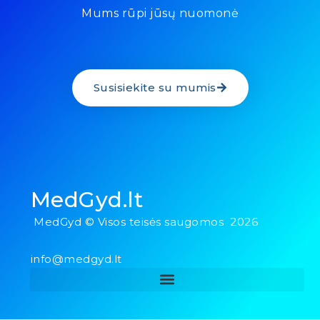
Mums rūpi jūsų nuomonė
Susisiekite su mumis
MedGyd.lt
MedGyd © Visos teisės saugomos 2026
info@medgyd.lt