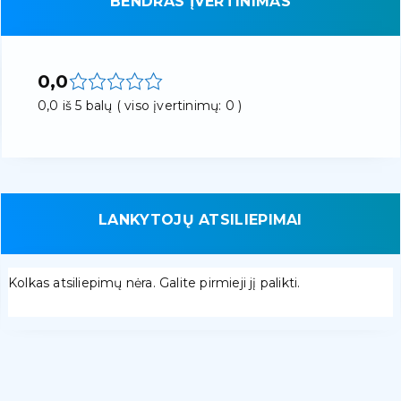
BENDRAS ĮVERTINIMAS
0,0
0,0 iš 5 balų ( viso įvertinimų: 0 )
LANKYTOJŲ ATSILIEPIMAI
Kolkas atsiliepimų nėra. Galite pirmieji jį palikti.