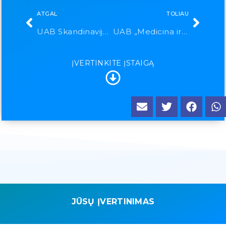
ATGAL
TOLIAU
UAB Skandinavijos klinika
UAB „Medicina ir sportas“
ĮVERTINKITE ĮSTAIGĄ
JŪSŲ ĮVERTINIMAS