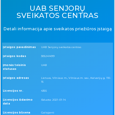
UAB SENJORŲ
SVEIKATOS CENTRAS
Detali informacija apie sveikatos priežiūros įstaigą
Įstaigos pavadinimas
UAB Senjorų sveikatos centras
Įstaigos kodas
305241499
Įmonės teisinis
UAB
statusas
Įstaigos adresas
Lietuva, Vilniaus m., Vilniaus m. sav., Kalvarijų g. 110-
15
Licencijos nr.
4355
Licencijos išdavimo
Išduota: 2021-01-14
data
Licencijos būsena
Galiojanti