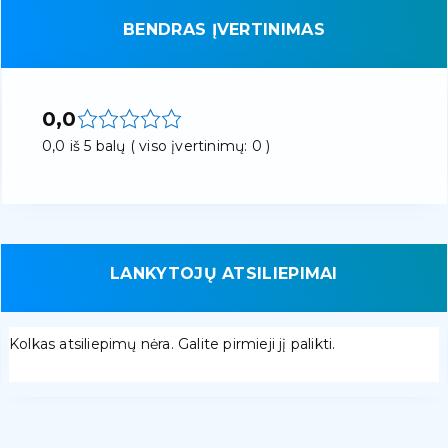
BENDRAS ĮVERTINIMAS
0,0
0,0 iš 5 balų ( viso įvertinimų: 0 )
LANKYTOJŲ ATSILIEPIMAI
Kolkas atsiliepimų nėra. Galite pirmieji jį palikti.