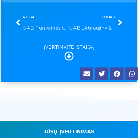
ATGAL
TOLIAU
UAB Funkcinės terapijos centras
UAB „Atnaujink šypseną“
ĮVERTINKITE ĮSTAIGĄ
JŪSŲ ĮVERTINIMAS