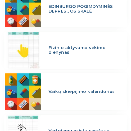
EDINBURGO POGIMDYMINĖS
DEPRESIJOS SKALĖ
Fizinio aktyvumo sekimo
dienynas
Vaikų skiepijimo kalendorius
Vartojamų vaistų sąrašas –