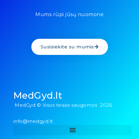
Mums rūpi jūsų nuomonė
Susisiekite su mumis
MedGyd.lt
MedGyd © Visos teisės saugomos 2026
info@medgyd.lt