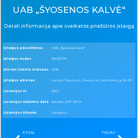
UAB „ŠYOSENOS KALVĖ“
Detali informacija apie sveikatos priežiūros įstaigą
Įstaigos pavadinimas
UAB „Šyosenos kalvė“
Įstaigos kodas
304457191
Įmonės teisinis statusas
UAB
Įstaigos adresas
Lietuva, Šiaulių m., Šiaulių m., Architektų g. 56-101
Licencijos nr.
2623
Licencijos išdavimo data
Išduota: 2017-09-14
Licencijos būsena
Galiojanti
ATGAL
TOLIAU