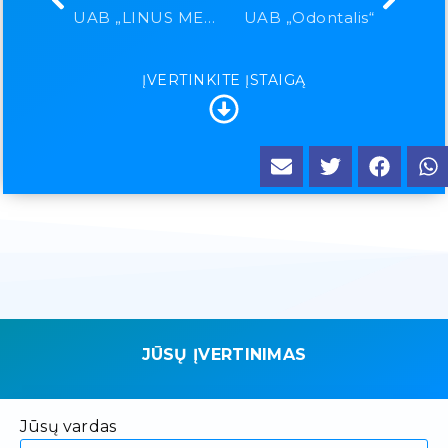
UAB „LINUS MEDICAL”
UAB „Odontalis“
ĮVERTINKITE ĮSTAIGĄ
JŪSŲ ĮVERTINIMAS
Jūsų vardas