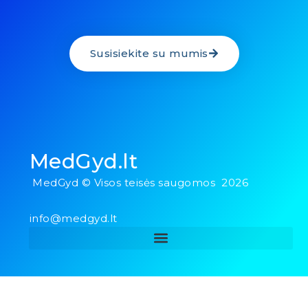
Susisiekite su mumis
MedGyd.lt
MedGyd © Visos teisės saugomos 2026
info@medgyd.lt