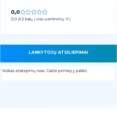
0,0
0,0 iš 5 balų ( viso įvertinimų: 0 )
LANKYTOJŲ ATSILIEPIMAI
Kolkas atsiliepimų nėra. Galite pirmieji jį palikti.