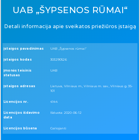
UAB „ŠYPSENOS RŪMAI“
Detali informacija apie sveikatos priežiūros įstaigą
Įstaigos pavadinimas
UAB „Šypsenos rūmai“
Įstaigos kodas
303290526
Įmonės teisinis
UAB
statusas
Įstaigos adresas
Lietuva, Vilniaus m., Vilniaus m. sav., Vilniaus g. 35-
101
Licencijos nr.
4144
Licencijos išdavimo
Išduota: 2020-06-12
data
Licencijos būsena
Galiojanti