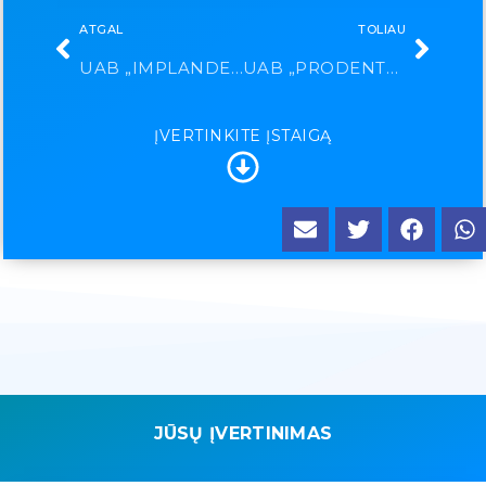
ATGAL
TOLIAU
UAB „IMPLANDENT“
UAB „PRODENTUM“
ĮVERTINKITE ĮSTAIGĄ
JŪSŲ ĮVERTINIMAS