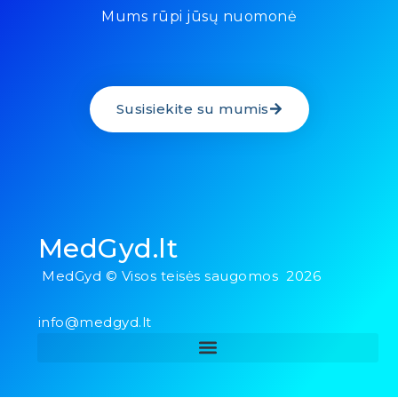
Mums rūpi jūsų nuomonė
Susisiekite su mumis
MedGyd.lt
MedGyd © Visos teisės saugomos 2026
info@medgyd.lt