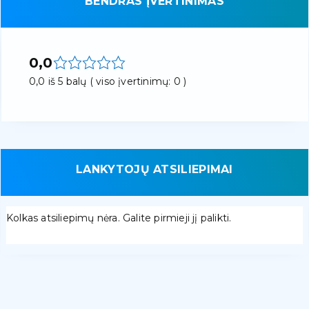
BENDRAS ĮVERTINIMAS
0,0
0,0 iš 5 balų ( viso įvertinimų: 0 )
LANKYTOJŲ ATSILIEPIMAI
Kolkas atsiliepimų nėra. Galite pirmieji jį palikti.