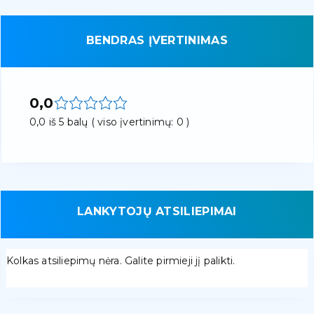
BENDRAS ĮVERTINIMAS
0,0
0,0 iš 5 balų ( viso įvertinimų: 0 )
LANKYTOJŲ ATSILIEPIMAI
Kolkas atsiliepimų nėra. Galite pirmieji jį palikti.