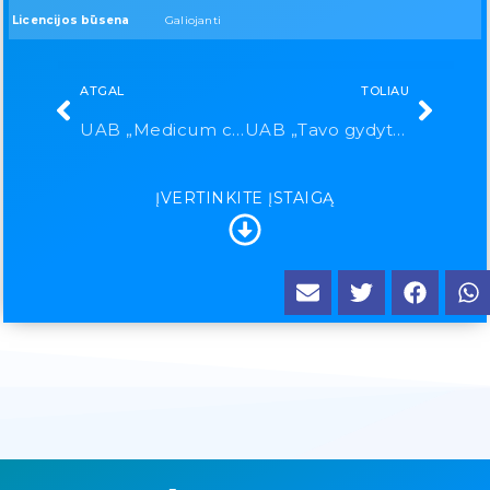
Licencijos būsena
Galiojanti
ATGAL
TOLIAU
UAB „Medicum centrum“
UAB „Tavo gydytojas“
ĮVERTINKITE ĮSTAIGĄ