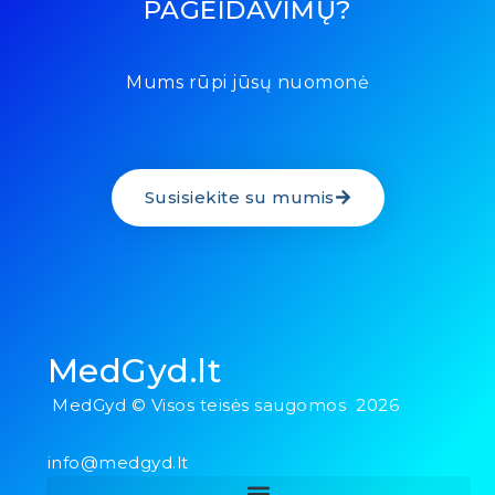
PAGEIDAVIMŲ?
Mums rūpi jūsų nuomonė
Susisiekite su mumis
MedGyd.lt
MedGyd © Visos teisės saugomos 2026
info@medgyd.lt