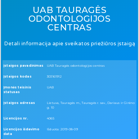
UAB TAURAGĖS
ODONTOLOGIJOS
CENTRAS
Detali informacija apie sveikatos priežiūros įstaigą
Įstaigos pavadinimas
UAB Tauragės odontologijos centras
Įstaigos kodas
303161912
Įmonės teisinis
UAB
statusas
Įstaigos adresas
Lietuva, Tauragės m., Tauragės r. sav., Dariaus ir Girėno
g. 10
Licencijos nr.
4065
Licencijos išdavimo
Išduota: 2019-08-09
data