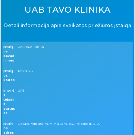
UAB TAVO KLINIKA
Detali informacija apie sveikatos priežiūros įstaigą
Įstaig
UAB Tavo klinika
os
pavadi
nimas
Įstaig
123726527
os
kodas
Įmonė
UAB
s
teisini
s
status
as
Įstaig
Lietuva, Vilniaus m., Vilniaus m. sav., Polocko g. 17-201
os
adres