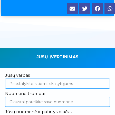
JŪSŲ ĮVERTINIMAS
Jūsų vardas
Nuomonė trumpai
Jūsų nuomonė ir patirtys plačiau