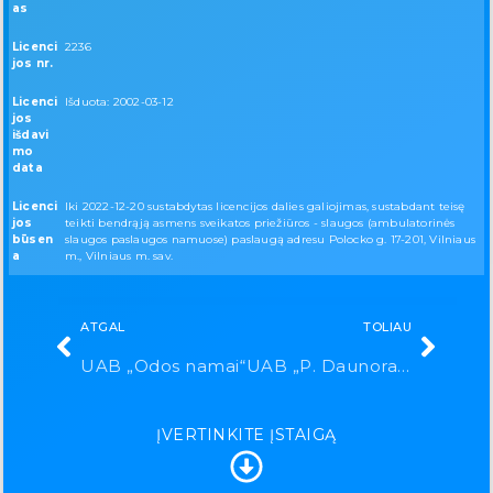
as
Licenci
2236
jos nr.
Licenci
Išduota: 2002-03-12
jos
išdavi
mo
data
Licenci
Iki 2022-12-20 sustabdytas licencijos dalies galiojimas, sustabdant teisę
jos
teikti bendrąją asmens sveikatos priežiūros - slaugos (ambulatorinės
būsen
slaugos paslaugos namuose) paslaugą adresu Polocko g. 17-201, Vilniaus
a
m., Vilniaus m. sav.
ATGAL
TOLIAU
UAB „Odos namai“
UAB „P. Daunoravičius ir partneriai“
ĮVERTINKITE ĮSTAIGĄ