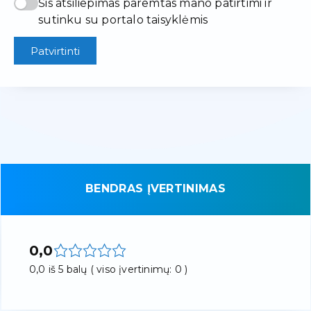
Šis atsiliepimas paremtas mano patirtimi ir
sutinku su portalo taisyklėmis
Patvirtinti
BENDRAS ĮVERTINIMAS
0,0
0,0 iš 5 balų ( viso įvertinimų: 0 )