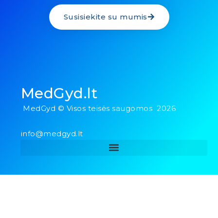
Susisiekite su mumis
MedGyd.lt
MedGyd © Visos teisės saugomos 2026
info@medgyd.lt