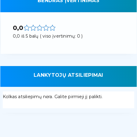
BENDRAS ĮVERTINIMAS
0,0
0,0 iš 5 balų ( viso įvertinimų: 0 )
LANKYTOJŲ ATSILIEPIMAI
Kolkas atsiliepimų nėra. Galite pirmieji jį palikti.