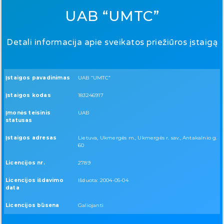
UAB “UMTC”
Detali informacija apie sveikatos priežiūros įstaigą
Įstaigos pavadinimas
UAB “UMTC”
Įstaigos kodas
183246917
Įmonės teisinis
UAB
statusas
Įstaigos adresas
Lietuva, Ukmergės m., Ukmergės r. sav., Antakalnio g.
60
Licencijos nr.
2789
Licencijos išdavimo
Išduota: 2004-05-04
data
Licencijos būsena
Galiojanti