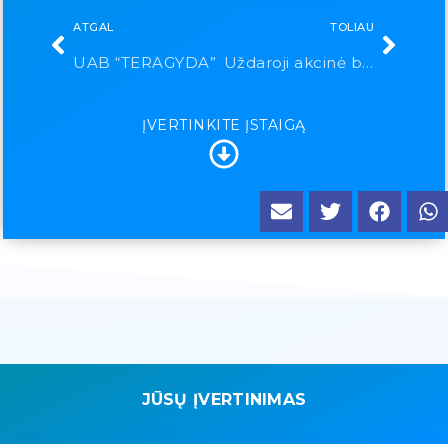
ATGAL
TOLIAU
UAB “TERAGYDA”
Uždaroji akcinė bendrovė Vilkmergės klinika
ĮVERTINKITE ĮSTAIGĄ
JŪSŲ ĮVERTINIMAS