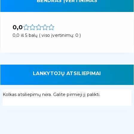
BENDRAS ĮVERTINIMAS
0,0
0,0 iš 5 balų ( viso įvertinimų: 0 )
LANKYTOJŲ ATSILIEPIMAI
Kolkas atsiliepimų nėra. Galite pirmieji jį palikti.