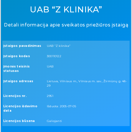
UAB “Z KLINIKA”
Detali informacija apie sveikatos priežiūros įstaigą
Įstaigos pavadinimas
UAB “Z klinika”
Įstaigos kodas
300110122
Įmonės teisinis
UAB
statusas
Įstaigos adresas
Lietuva, Vilniaus m., Vilniaus m. sav., Žirmūnų g. 48-
29
Licencijos nr.
2951
Licencijos išdavimo
Išduota: 2005-07-05
data
Licencijos būsena
Galiojanti