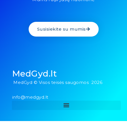
Susisiekite su mumis
MedGyd.lt
MedGyd © Visos teisės saugomos 2026
info@medgyd.lt