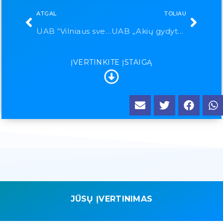
ATGAL
TOLIAU
UAB “Vilniaus sveikatos namai”
UAB „Akių gydytojų praktika“
ĮVERTINKITE ĮSTAIGĄ
JŪSŲ ĮVERTINIMAS