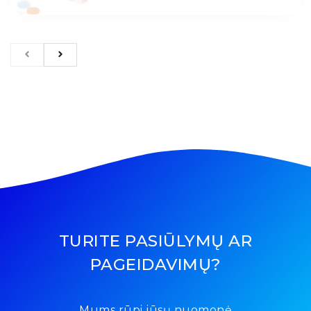
TURITE PASIŪLYMŲ AR
PAGEIDAVIMŲ?
Mums rūpi jūsų nuomonė