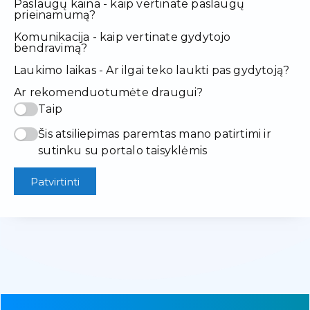
Paslaugų kaina - kaip vertinate paslaugų
prieinamumą?
Komunikacija - kaip vertinate gydytojo
bendravimą?
Laukimo laikas - Ar ilgai teko laukti pas gydytoją?
Ar rekomenduotumėte draugui?
Taip
Šis atsiliepimas paremtas mano patirtimi ir
sutinku su portalo taisyklėmis
Patvirtinti