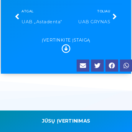
ATGAL
TOLIAU
UAB „Astadenta“
UAB GRYNAS
ĮVERTINKITE ĮSTAIGĄ
JŪSŲ ĮVERTINIMAS