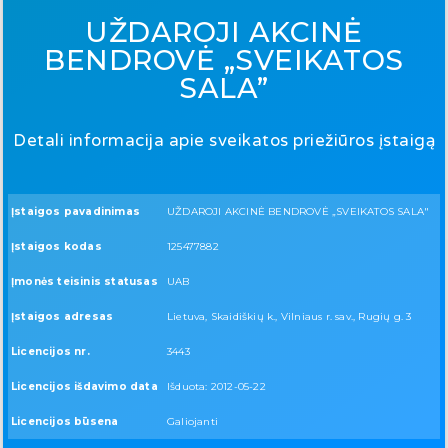
UŽDAROJI AKCINĖ
BENDROVĖ „SVEIKATOS
SALA”
Detali informacija apie sveikatos priežiūros įstaigą
Įstaigos pavadinimas
UŽDAROJI AKCINĖ BENDROVĖ „SVEIKATOS SALA"
Įstaigos kodas
125477882
Įmonės teisinis statusas
UAB
Įstaigos adresas
Lietuva, Skaidiškių k., Vilniaus r. sav., Rugių g. 3
Licencijos nr.
3443
Licencijos išdavimo data
Išduota: 2012-05-22
Licencijos būsena
Galiojanti