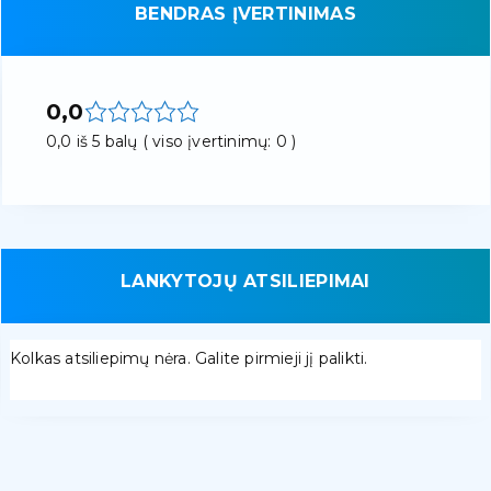
BENDRAS ĮVERTINIMAS
0,0
0,0 iš 5 balų ( viso įvertinimų: 0 )
LANKYTOJŲ ATSILIEPIMAI
Kolkas atsiliepimų nėra. Galite pirmieji jį palikti.