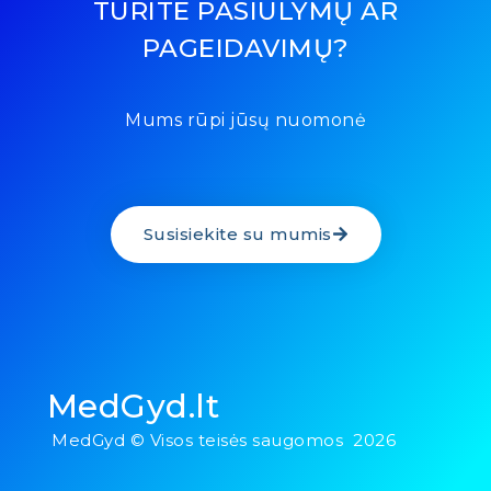
TURITE PASIŪLYMŲ AR
PAGEIDAVIMŲ?
Mums rūpi jūsų nuomonė
Susisiekite su mumis
MedGyd.lt
MedGyd © Visos teisės saugomos 2026