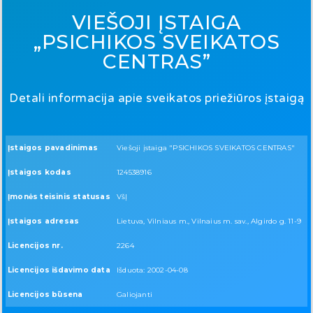
VIEŠOJI ĮSTAIGA
„PSICHIKOS SVEIKATOS
CENTRAS”
Detali informacija apie sveikatos priežiūros įstaigą
Įstaigos pavadinimas
Viešoji įstaiga "PSICHIKOS SVEIKATOS CENTRAS"
Įstaigos kodas
124538916
Įmonės teisinis statusas
VšĮ
Įstaigos adresas
Lietuva, Vilniaus m., Vilnaius m. sav., Algirdo g. 11-9
Licencijos nr.
2264
Licencijos išdavimo data
Išduota: 2002-04-08
Licencijos būsena
Galiojanti