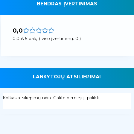
BENDRAS ĮVERTINIMAS
0,0
0,0 iš 5 balų ( viso įvertinimų: 0 )
LANKYTOJŲ ATSILIEPIMAI
Kolkas atsiliepimų nėra. Galite pirmieji jį palikti.