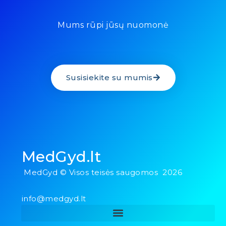
Mums rūpi jūsų nuomonė
Susisiekite su mumis
MedGyd.lt
MedGyd © Visos teisės saugomos 2026
info@medgyd.lt