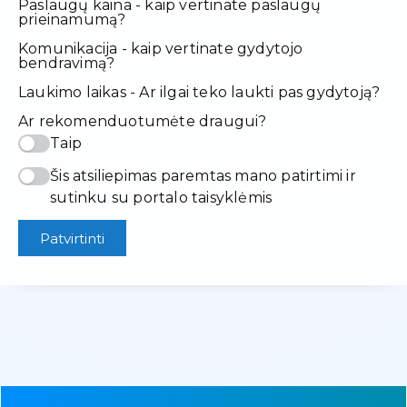
Paslaugų kaina - kaip vertinate paslaugų
prieinamumą?
Komunikacija - kaip vertinate gydytojo
bendravimą?
Laukimo laikas - Ar ilgai teko laukti pas gydytoją?
Ar rekomenduotumėte draugui?
Taip
Šis atsiliepimas paremtas mano patirtimi ir
sutinku su portalo taisyklėmis
Patvirtinti