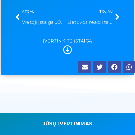
ATGAL
TOLIAU
Viešoji įstaiga „ONKOVITA”
Lietuvos reabilitacijos ir slaugos centras
ĮVERTINKITE ĮSTAIGĄ
JŪSŲ ĮVERTINIMAS