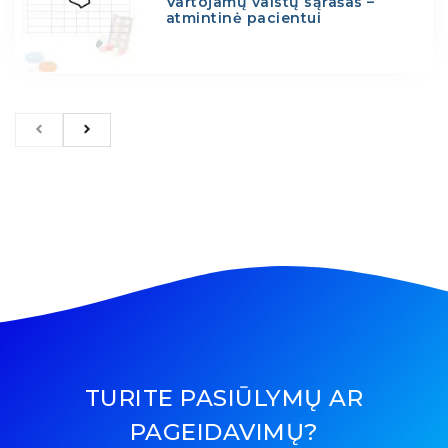
Vartojamų vaistų sąrašas –
atmintinė pacientui
TURITE PASIŪLYMŲ AR
PAGEIDAVIMŲ?