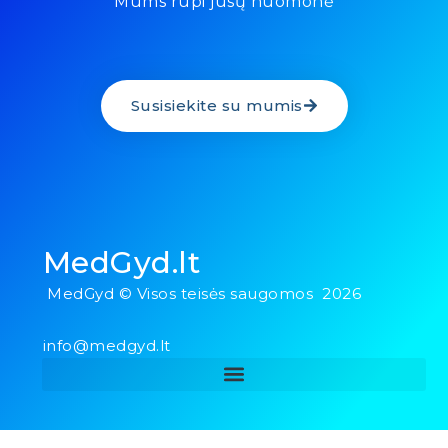
Mums rūpi jūsų nuomonė
Susisiekite su mumis
MedGyd.lt
MedGyd © Visos teisės saugomos 2026
info@medgyd.lt