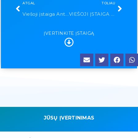
ATGAL
TOLIAU
Viešoji įstaiga Antakalnio poliklinika
VIEŠOJI ĮSTAIGA ANTAVILIŲ PENSIONATAS
ĮVERTINKITE ĮSTAIGĄ
JŪSŲ ĮVERTINIMAS