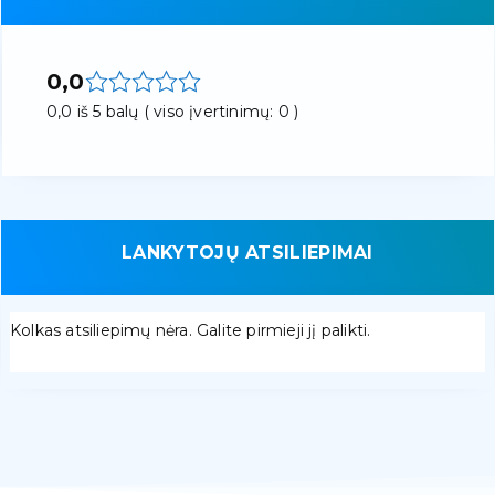
0,0
0,0 iš 5 balų ( viso įvertinimų: 0 )
LANKYTOJŲ ATSILIEPIMAI
Kolkas atsiliepimų nėra. Galite pirmieji jį palikti.