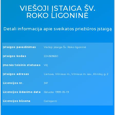
VIEŠOJI ĮSTAIGA ŠV.
ROKO LIGONINĖ
Detali informacija apie sveikatos priežiūros įstaigą
Įstaigos pavadinimas
Viešoji įstaiga Šv. Roko ligoninė
Įstaigos kodas
224369680
Įmonės teisinis statusas
VšĮ
Įstaigos adresas
Lietuva, Vilniaus m., Vilniaus m. sav., Klinikų g. 2
Licencijos nr.
347
Licencijos išdavimo data
Išduota: 1999-05-19
Licencijos būsena
Galiojanti