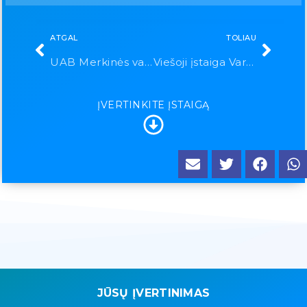
ATGAL
TOLIAU
UAB Merkinės vaistinė
Viešoji įstaiga Varėnos ligoninė
ĮVERTINKITE ĮSTAIGĄ
JŪSŲ ĮVERTINIMAS