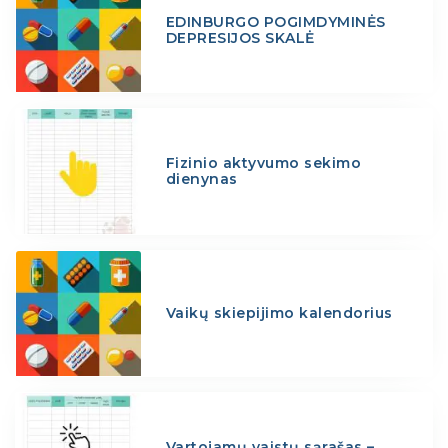
EDINBURGO POGIMDYMINĖS
DEPRESIJOS SKALĖ
Fizinio aktyvumo sekimo
dienynas
Vaikų skiepijimo kalendorius
Vartojamų vaistų sąrašas –