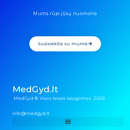
Mums rūpi jūsų nuomonė
Susisiekite su mumis
MedGyd.lt
MedGyd © Visos teisės saugomos 2026
info@medgyd.lt