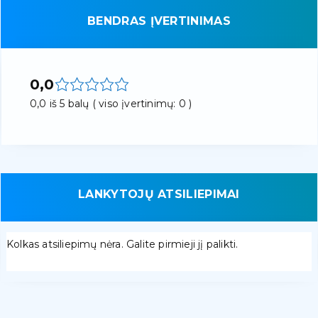
BENDRAS ĮVERTINIMAS
0,0
0,0 iš 5 balų ( viso įvertinimų: 0 )
LANKYTOJŲ ATSILIEPIMAI
Kolkas atsiliepimų nėra. Galite pirmieji jį palikti.