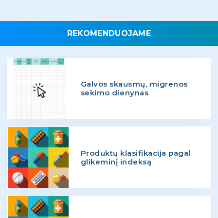
REKOMENDUOJAME
Galvos skausmų, migrenos
sekimo dienynas
Produktų klasifikacija pagal
glikeminį indeksą