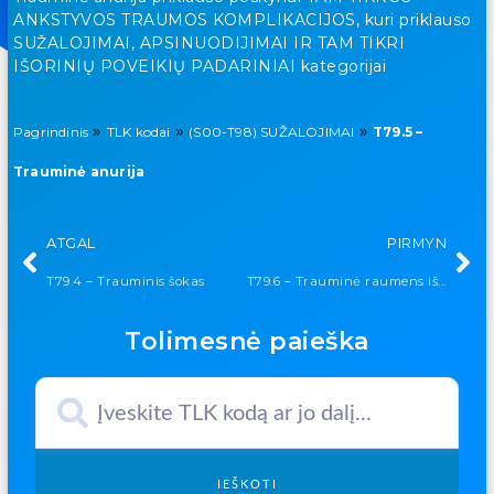
ANKSTYVOS TRAUMOS KOMPLIKACIJOS, kuri priklauso
SUŽALOJIMAI, APSINUODIJIMAI IR TAM TIKRI
IŠORINIŲ POVEIKIŲ PADARINIAI kategorijai
»
»
»
Pagrindinis
TLK kodai
(S00-T98) SUŽALOJIMAI
T79.5 –
Trauminė anurija
ATGAL
PIRMYN
T79.4 – Trauminis šokas
T79.6 – Trauminė raumens išemija
Tolimesnė paieška
IEŠKOTI