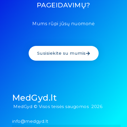
PAGEIDAVIMŲ?
Mums rūpi jūsų nuomonė
Susisiekite su mumis
MedGyd.lt
MedGyd © Visos teisės saugomos 2026
info@medgyd.lt