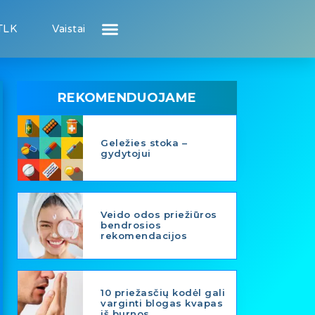
TLK
Vaistai
Atsiliepimai apie gydytojus
Atsiliepimai apie įstaigas
Puslapis pacientui
Puslapis gydytojui
REKOMENDUOJAME
Geležies stoka –
gydytojui
Veido odos priežiūros
bendrosios
rekomendacijos
10 priežasčių kodėl gali
varginti blogas kvapas
iš burnos