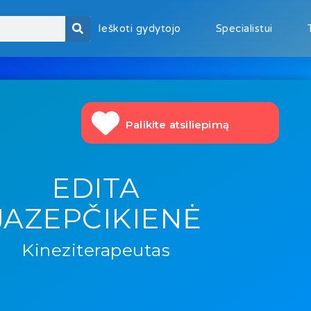
Ieškoti gydytojo
Specialistui
Palikite atsiliepimą
EDITA
JAZEPČIKIENĖ
Kineziterapeutas