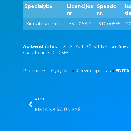
Specialybė
Licencijos
Spaudo
Iš
nr.
nr.
da
Kineziterapeutas
ASL-06812
KT000565
2
Apibendrintai:
EDITA JAZEPČIKIENĖ turi Kineziter
spaudo nr: KT000565.
»
»
»
Pagrindinis
Gydytojai
Kineziterapeutas
EDITA 
ATGAL
EDITA KRIŠČIŪNIENĖ