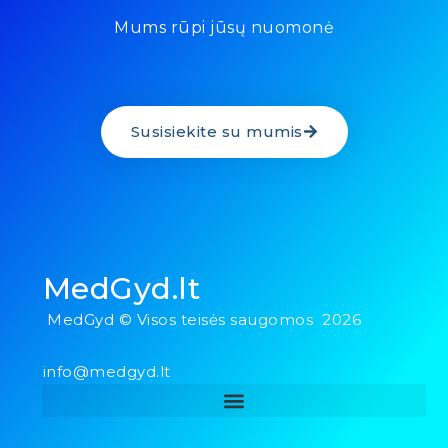
Mums rūpi jūsų nuomonė
Susisiekite su mumis
MedGyd.lt
MedGyd © Visos teisės saugomos 2026
info@medgyd.lt