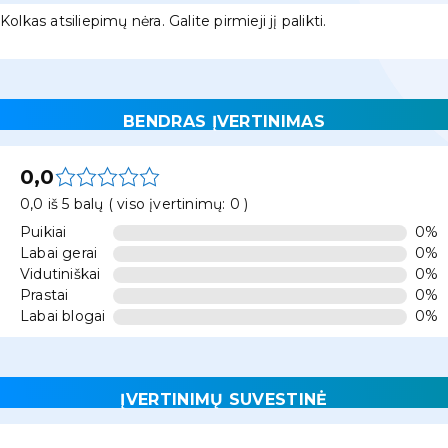
Kolkas atsiliepimų nėra. Galite pirmieji jį palikti.
BENDRAS ĮVERTINIMAS
0,0
0,0 iš 5 balų ( viso įvertinimų: 0 )
Puikiai
0%
Labai gerai
0%
Vidutiniškai
0%
Prastai
0%
Labai blogai
0%
ĮVERTINIMŲ SUVESTINĖ