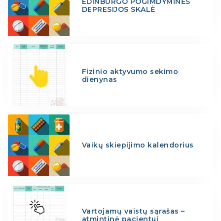
EDINBURGO POGIMDYMINĖS
DEPRESIJOS SKALĖ
Fizinio aktyvumo sekimo
dienynas
Vaikų skiepijimo kalendorius
Vartojamų vaistų sąrašas –
atmintinė pacientui