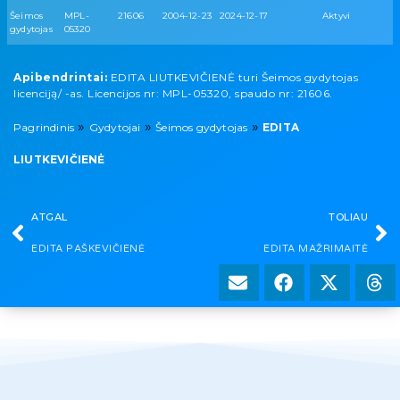
Šeimos
MPL-
21606
2004-12-23
2024-12-17
Aktyvi
gydytojas
05320
Apibendrintai:
EDITA LIUTKEVIČIENĖ turi Šeimos gydytojas
licenciją/ -as. Licencijos nr: MPL-05320, spaudo nr: 21606.
»
»
»
Pagrindinis
Gydytojai
Šeimos gydytojas
EDITA
LIUTKEVIČIENĖ
ATGAL
TOLIAU
EDITA PAŠKEVIČIENĖ
EDITA MAŽRIMAITĖ