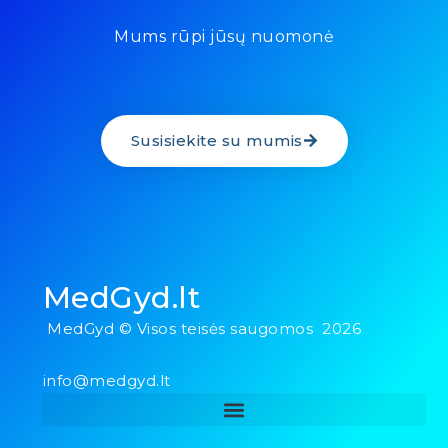
Mums rūpi jūsų nuomonė
Susisiekite su mumis
MedGyd.lt
MedGyd © Visos teisės saugomos 2026
info@medgyd.lt