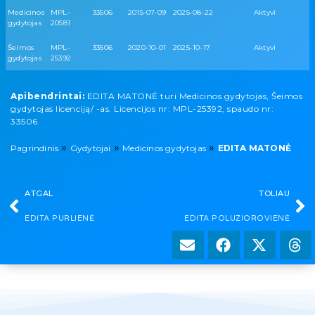
Medicinos
MPL-
33506
2015-07-09
2025-08-22
Aktyvi
gydytojas
20581
Šeimos
MPL-
33506
2020-10-01
2025-10-17
Aktyvi
gydytojas
25392
Apibendrintai:
EDITA MATONĖ turi Medicinos gydytojas, Šeimos
gydytojas licenciją/ -as. Licencijos nr: MPL-25392, spaudo nr:
33506.
»
»
»
Pagrindinis
Gydytojai
Medicinos gydytojas
EDITA MATONĖ
ATGAL
TOLIAU
EDITA PURLIENĖ
EDITA POLUZIOROVIENĖ