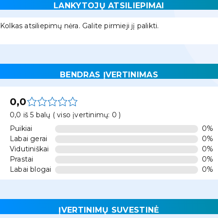
LANKYTOJŲ ATSILIEPIMAI
Kolkas atsiliepimų nėra. Galite pirmieji jį palikti.
BENDRAS ĮVERTINIMAS
0,0
0,0 iš 5 balų ( viso įvertinimų: 0 )
Puikiai
0%
Labai gerai
0%
Vidutiniškai
0%
Prastai
0%
Labai blogai
0%
ĮVERTINIMŲ SUVESTINĖ