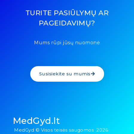
TURITE PASIŪLYMŲ AR
PAGEIDAVIMŲ?
Mums rūpi jūsų nuomonė
Susisiekite su mumis
MedGyd.lt
MedGyd © Visos teisės saugomos 2026