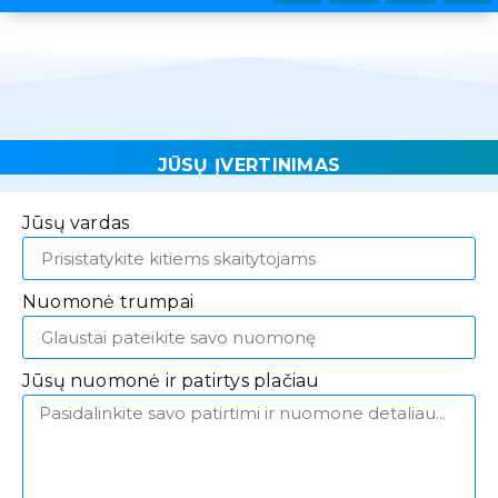
JŪSŲ ĮVERTINIMAS
Jūsų vardas
Nuomonė trumpai
Jūsų nuomonė ir patirtys plačiau