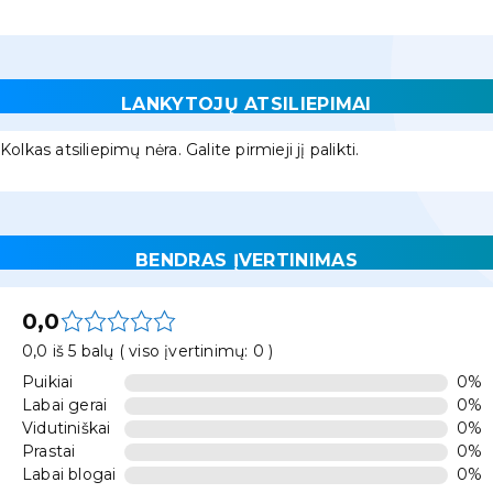
LANKYTOJŲ ATSILIEPIMAI
Kolkas atsiliepimų nėra. Galite pirmieji jį palikti.
BENDRAS ĮVERTINIMAS
0,0
0,0 iš 5 balų ( viso įvertinimų: 0 )
Puikiai
0%
Labai gerai
0%
Vidutiniškai
0%
Prastai
0%
Labai blogai
0%