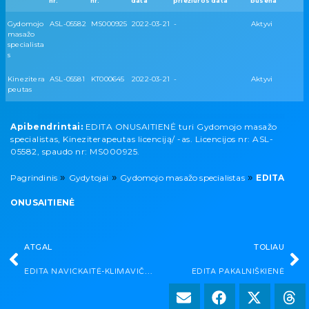
nr.
nr.
data
priežiūros data
būsena
Gydomojo
ASL-05582
MS000925
2022-03-21
-
Aktyvi
masažo
specialista
s
Kinezitera
ASL-05581
KT000645
2022-03-21
-
Aktyvi
peutas
Apibendrintai:
EDITA ONUSAITIENĖ turi Gydomojo masažo
specialistas, Kineziterapeutas licenciją/ -as. Licencijos nr: ASL-
05582, spaudo nr: MS000925.
»
»
»
Pagrindinis
Gydytojai
Gydomojo masažo specialistas
EDITA
ONUSAITIENĖ
ATGAL
TOLIAU
EDITA NAVICKAITĖ-KLIMAVIČIENĖ
EDITA PAKALNIŠKIENĖ