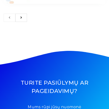
TURITE PASIŪLYMŲ AR
PAGEIDAVIMŲ?
Mums rūpi jūsų nuomonė