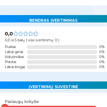
BENDRAS ĮVERTINIMAS
0,0
0,0 iš 5 balų ( viso įvertinimų: 0 )
Puikiai
0%
Labai gerai
0%
Vidutiniškai
0%
Prastai
0%
Labai blogai
0%
ĮVERTINIMŲ SUVESTINĖ
Paslaugų kokybė