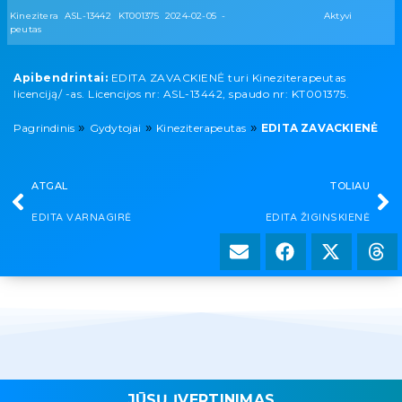
Kinezitera
ASL-13442
KT001375
2024-02-05
-
Aktyvi
peutas
Apibendrintai:
EDITA ZAVACKIENĖ turi Kineziterapeutas
licenciją/ -as. Licencijos nr: ASL-13442, spaudo nr: KT001375.
»
»
»
Pagrindinis
Gydytojai
Kineziterapeutas
EDITA ZAVACKIENĖ
ATGAL
TOLIAU
EDITA VARNAGIRĖ
EDITA ŽIGINSKIENĖ
JŪSŲ ĮVERTINIMAS