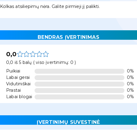
Kolkas atsiliepimų nėra. Galite pirmieji jį palikti.
BENDRAS ĮVERTINIMAS
0,0
0,0 iš 5 balų ( viso įvertinimų: 0 )
Puikiai
0%
Labai gerai
0%
Vidutiniškai
0%
Prastai
0%
Labai blogai
0%
ĮVERTINIMŲ SUVESTINĖ