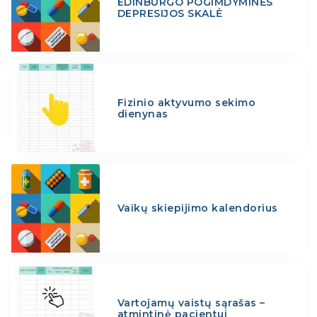
EDINBURGO POGIMDYMINĖS
DEPRESIJOS SKALĖ
Fizinio aktyvumo sekimo
dienynas
Vaikų skiepijimo kalendorius
Vartojamų vaistų sąrašas –
atmintinė pacientui