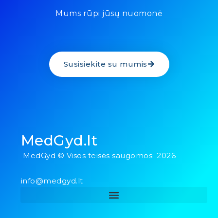
Mums rūpi jūsų nuomonė
Susisiekite su mumis
MedGyd.lt
MedGyd © Visos teisės saugomos 2026
info@medgyd.lt