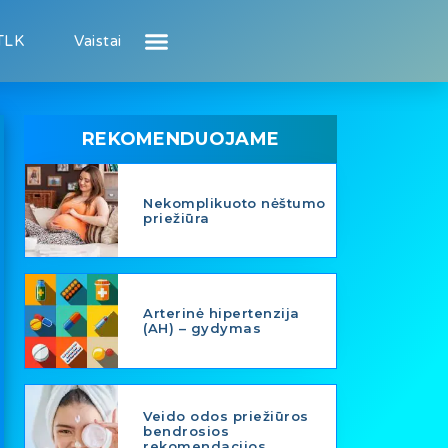
TLK
Vaistai
Atsiliepimai apie gydytojus
Atsiliepimai apie įstaigas
Puslapis pacientui
Puslapis gydytojui
REKOMENDUOJAME
Nekomplikuoto nėštumo
priežiūra
Arterinė hipertenzija
(AH) – gydymas
Veido odos priežiūros
bendrosios
rekomendacijos