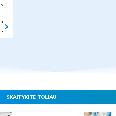
a?
AU
AS
SKAITYKITE TOLIAU