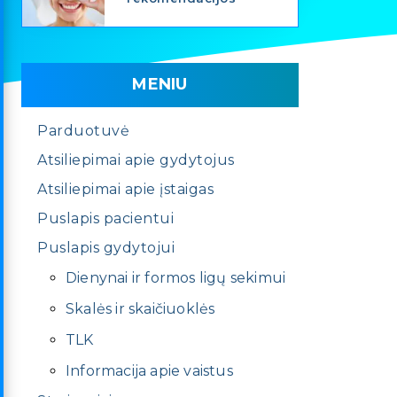
MENIU
Parduotuvė
Atsiliepimai apie gydytojus
Atsiliepimai apie įstaigas
Puslapis pacientui
Puslapis gydytojui
Dienynai ir formos ligų sekimui
Skalės ir skaičiuoklės
TLK
Informacija apie vaistus