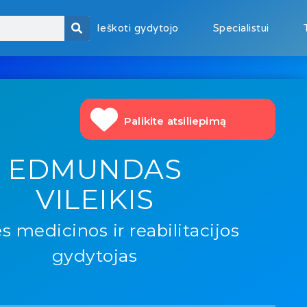
Ieškoti gydytojo
Specialistui
Palikite atsiliepimą
EDMUNDAS
VILEIKIS
s medicinos ir reabilitacijos
gydytojas