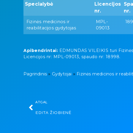
Specialybė
Licencijos
Sp
nr.
nr.
Fizinės medicinos ir
MPL-
18
reabilitacijos gydytojas
09013
Apibendrintai:
EDMUNDAS VILEIKIS turi Fizinės med
Licencijos nr: MPL-09013, spaudo nr: 18998.
»
»
Pagrindinis
Gydytojai
Fizinės medicinos ir reabili
ATGAL
EDITA ŽIOBIENĖ