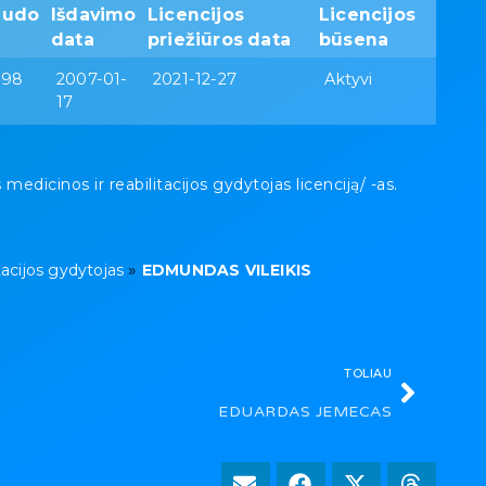
audo
Išdavimo
Licencijos
Licencijos
data
priežiūros data
būsena
998
2007-01-
2021-12-27
Aktyvi
17
icinos ir reabilitacijos gydytojas licenciją/ -as.
»
tacijos gydytojas
EDMUNDAS VILEIKIS
TOLIAU
EDUARDAS JEMECAS