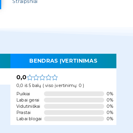
Straipsniai
BENDRAS ĮVERTINIMAS
0,0
0,0 iš 5 balų ( viso įvertinimų: 0 )
Puikiai
0%
Labai gerai
0%
Vidutiniškai
0%
Prastai
0%
Labai blogai
0%