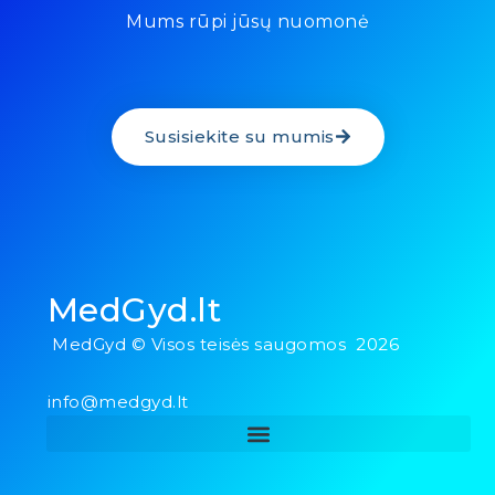
Mums rūpi jūsų nuomonė
Susisiekite su mumis
MedGyd.lt
MedGyd © Visos teisės saugomos 2026
info@medgyd.lt