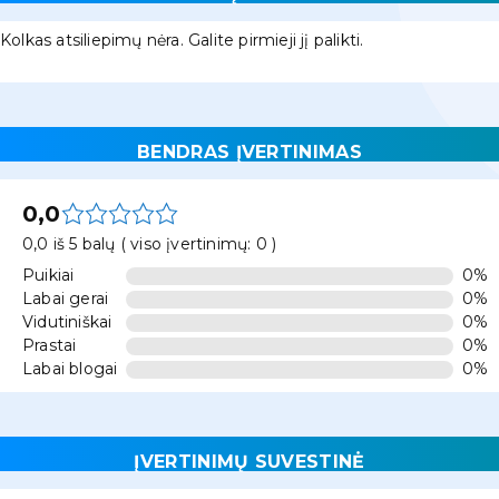
Kolkas atsiliepimų nėra. Galite pirmieji jį palikti.
BENDRAS ĮVERTINIMAS
0,0
0,0 iš 5 balų ( viso įvertinimų: 0 )
Puikiai
0%
Labai gerai
0%
Vidutiniškai
0%
Prastai
0%
Labai blogai
0%
ĮVERTINIMŲ SUVESTINĖ