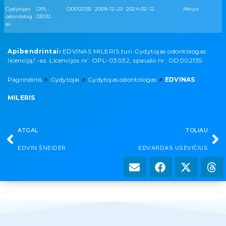
Gydytojas
OPL-
OD002135
2008-12-23
2024-02-12
Aktyvi
odontolog
03032
as
Apibendrintai:
EDVINAS MILERIS turi Gydytojas odontologas
licenciją/ -as. Licencijos nr: OPL-03032, spaudo nr: OD002135.
»
»
»
Pagrindinis
Gydytojai
Gydytojas odontologas
EDVINAS
MILERIS
ATGAL
TOLIAU
EDVIN ŠNEIDER
EDVARDAS USEVIČIUS