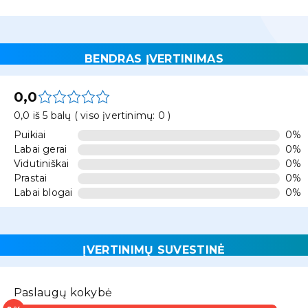
BENDRAS ĮVERTINIMAS
0,0
0,0 iš 5 balų ( viso įvertinimų: 0 )
Puikiai
0%
Labai gerai
0%
Vidutiniškai
0%
Prastai
0%
Labai blogai
0%
ĮVERTINIMŲ SUVESTINĖ
Paslaugų kokybė