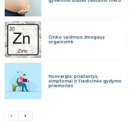
gyvenimo būdas nėštumo metu
Cinko vaidmuo žmogaus
organizme
Nuovargis: priežastys,
simptomai ir tradicinės gydymo
priemonės