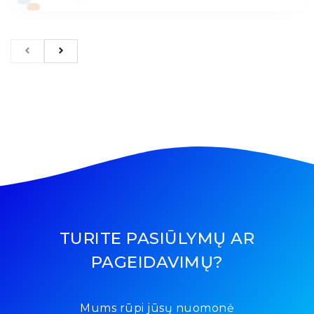
TURITE PASIŪLYMŲ AR
PAGEIDAVIMŲ?
Mums rūpi jūsų nuomonė