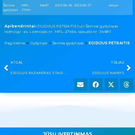
Šeimos
MPL-
34687
2023-06-08
2023-06-27
Aktyvi
gydytojas
27454
Apibendrintai:
EGIDIJUS PETRAITIS turi Šeimos gydytojas
licenciją/ -as. Licencijos nr: MPL-27454, spaudo nr: 34687.
»
»
»
Pagrindinis
Gydytojai
Šeimos gydytojas
EGIDIJUS PETRAITIS
ATGAL
TOLIAU
EGIDIJUS KAZIMIERAS STAIGYS
EGIDIJUS NAINYS
JŪSŲ ĮVERTINIMAS