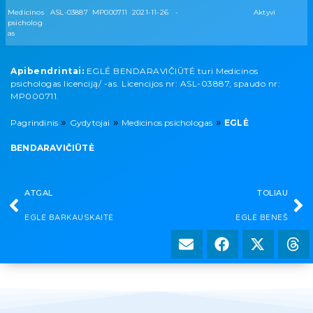
Medicinos
ASL-03887
MP000711
2021-11-26
-
Aktyvi
psicholog
as
Apibendrintai:
EGLĖ BENDARAVIČIŪTĖ turi Medicinos
psichologas licenciją/ -as. Licencijos nr: ASL-03887, spaudo nr:
MP000711.
»
»
»
Pagrindinis
Gydytojai
Medicinos psichologas
EGLĖ
BENDARAVIČIŪTĖ
ATGAL
TOLIAU
EGLĖ BARKAUSKAITĖ
EGLĖ BENEŠ