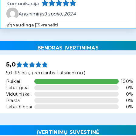
Komunikacija
Anoniminis
9 spalio, 2024
Naudinga
Pranešti
BENDRAS ĮVERTINIMAS
5,0
5,0 iš 5 balų ( remiantis 1 atsiliepimu )
Puikiai
100%
Labai gerai
0%
Vidutiniškai
0%
Prastai
0%
Labai blogai
0%
ĮVERTINIMŲ SUVESTINĖ