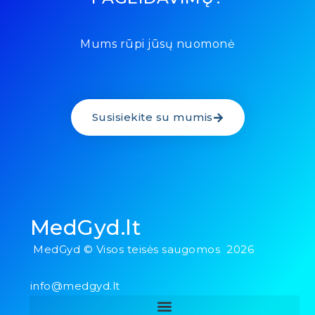
Mums rūpi jūsų nuomonė
Susisiekite su mumis
MedGyd.lt
MedGyd © Visos teisės saugomos 2026
info@medgyd.lt