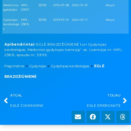
Medicinos
MPL-
33193
2015-07-08
2025-10-10
Aktyvi
gydytojas
20321
Gydytojas
MPL-
33193
2019-07-01
2024-07-11
Aktyvi
kardiologa
23815
s
Apibendrintai:
EGLĖ BRAZDŽIŪNIENĖ turi Gydytojas
kardiologas, Medicinos gydytojas licenciją/ -as. Licencijos nr: MPL-
23815, spaudo nr: 33193.
»
»
»
Pagrindinis
Gydytojai
Gydytojas kardiologas
EGLĖ
BRAZDŽIŪNIENĖ
ATGAL
TOLIAU
EGLĖ ČIGINSKIENĖ
EGLĖ DREBICKAITĖ