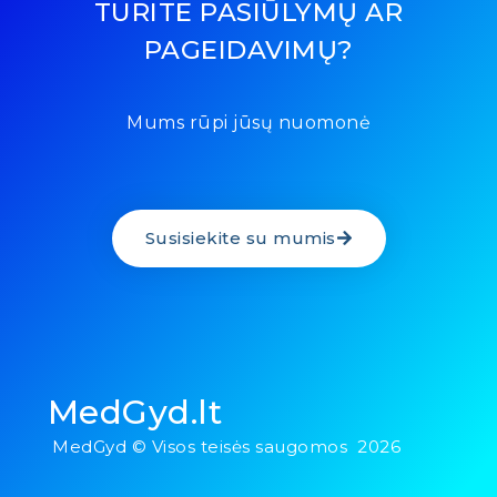
TURITE PASIŪLYMŲ AR
PAGEIDAVIMŲ?
Mums rūpi jūsų nuomonė
Susisiekite su mumis
MedGyd.lt
MedGyd © Visos teisės saugomos 2026