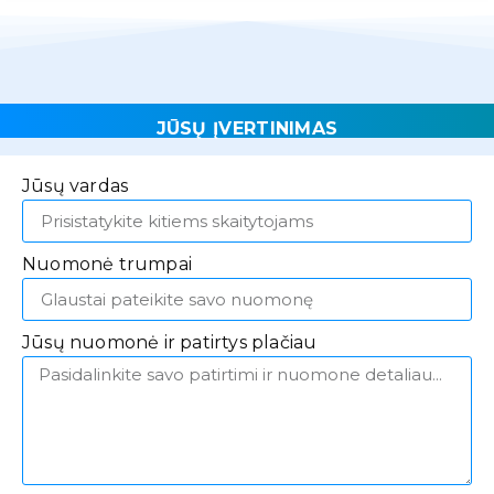
JŪSŲ ĮVERTINIMAS
Jūsų vardas
Nuomonė trumpai
Jūsų nuomonė ir patirtys plačiau