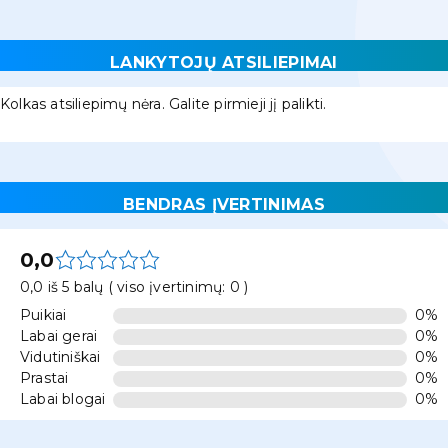
LANKYTOJŲ ATSILIEPIMAI
Kolkas atsiliepimų nėra. Galite pirmieji jį palikti.
BENDRAS ĮVERTINIMAS
0,0
0,0 iš 5 balų ( viso įvertinimų: 0 )
Puikiai
0%
Labai gerai
0%
Vidutiniškai
0%
Prastai
0%
Labai blogai
0%