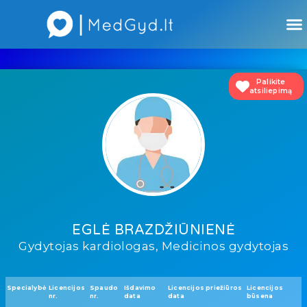
Atsiliepimai apie gydytojus
Atsiliepimai apie įstaigas
Palikite
atsiliepimą
EGLĖ BRAZDŽIŪNIENĖ
Gydytojas kardiologas, Medicinos gydytojas
Specialybė
Licencijos
Spaudo
Išdavimo
Licencijos priežiūros
Licencijos
nr.
nr.
data
data
būsena