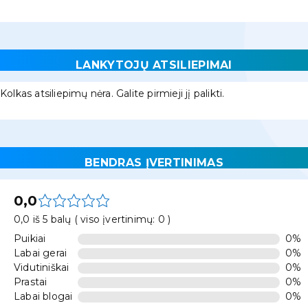
LANKYTOJŲ ATSILIEPIMAI
Kolkas atsiliepimų nėra. Galite pirmieji jį palikti.
BENDRAS ĮVERTINIMAS
0,0
0,0 iš 5 balų ( viso įvertinimų: 0 )
Puikiai
0%
Labai gerai
0%
Vidutiniškai
0%
Prastai
0%
Labai blogai
0%