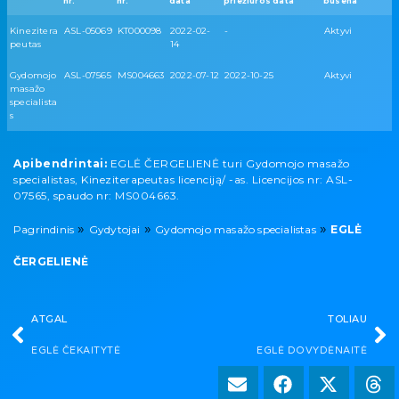
nr.
nr.
data
priežiūros data
būsena
Kinezitera
ASL-05069
KT000098
2022-02-
-
Aktyvi
peutas
14
Gydomojo
ASL-07565
MS004663
2022-07-12
2022-10-25
Aktyvi
masažo
specialista
s
Apibendrintai:
EGLĖ ČERGELIENĖ turi Gydomojo masažo
specialistas, Kineziterapeutas licenciją/ -as. Licencijos nr: ASL-
07565, spaudo nr: MS004663.
»
»
»
Pagrindinis
Gydytojai
Gydomojo masažo specialistas
EGLĖ
ČERGELIENĖ
ATGAL
TOLIAU
EGLĖ ČEKAITYTĖ
EGLĖ DOVYDĖNAITĖ