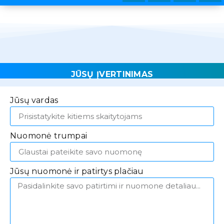
JŪSŲ ĮVERTINIMAS
Jūsų vardas
Nuomonė trumpai
Jūsų nuomonė ir patirtys plačiau