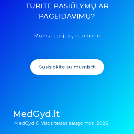
TURITE PASIŪLYMŲ AR
PAGEIDAVIMŲ?
Mums rūpi jūsų nuomonė
Susisiekite su mumis
MedGyd.lt
MedGyd © Visos teisės saugomos 2026