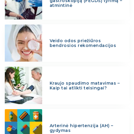
gastroskopiją (FEGDS) tyrimą –
atmintinė
Veido odos priežiūros
bendrosios rekomendacijos
Kraujo spaudimo matavimas –
Kaip tai atlikti teisingai?
Arterinė hipertenzija (AH) –
gydymas