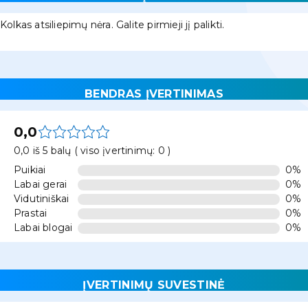
Kolkas atsiliepimų nėra. Galite pirmieji jį palikti.
BENDRAS ĮVERTINIMAS
0,0
0,0 iš 5 balų ( viso įvertinimų: 0 )
Puikiai
0%
Labai gerai
0%
Vidutiniškai
0%
Prastai
0%
Labai blogai
0%
ĮVERTINIMŲ SUVESTINĖ