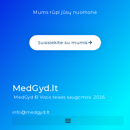
Mums rūpi jūsų nuomonė
Susisiekite su mumis
MedGyd.lt
MedGyd © Visos teisės saugomos 2026
info@medgyd.lt