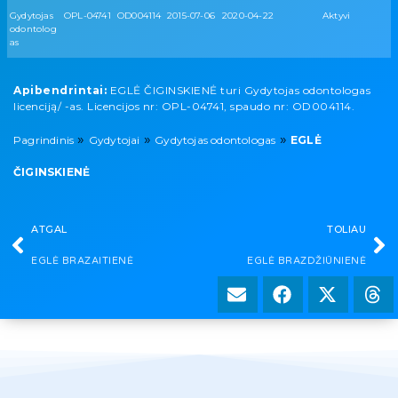
Gydytojas
OPL-04741
OD004114
2015-07-06
2020-04-22
Aktyvi
odontolog
as
Apibendrintai:
EGLĖ ČIGINSKIENĖ turi Gydytojas odontologas
licenciją/ -as. Licencijos nr: OPL-04741, spaudo nr: OD004114.
»
»
»
Pagrindinis
Gydytojai
Gydytojas odontologas
EGLĖ
ČIGINSKIENĖ
ATGAL
TOLIAU
EGLĖ BRAZAITIENĖ
EGLĖ BRAZDŽIŪNIENĖ