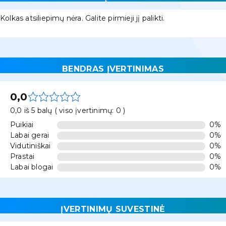
Kolkas atsiliepimų nėra. Galite pirmieji jį palikti.
BENDRAS ĮVERTINIMAS
0,0
0,0 iš 5 balų ( viso įvertinimų: 0 )
Puikiai
0%
Labai gerai
0%
Vidutiniškai
0%
Prastai
0%
Labai blogai
0%
ĮVERTINIMŲ SUVESTINĖ