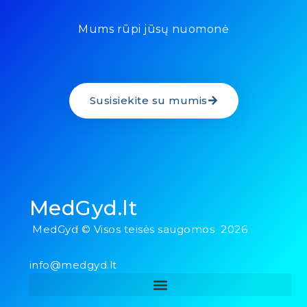
Mums rūpi jūsų nuomonė
Susisiekite su mumis
MedGyd.lt
MedGyd © Visos teisės saugomos 2026
info@medgyd.lt