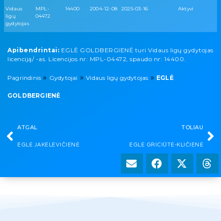
Vidaus
MPL-
14400
2004-12-08
2025-03-16
Aktyvi
ligų
04472
gydytojas
Apibendrintai:
EGLĖ GOLDBERGIENĖ turi Vidaus ligų gydytojas
licenciją/ -as. Licencijos nr: MPL-04472, spaudo nr: 14400.
»
»
»
Pagrindinis
Gydytojai
Vidaus ligų gydytojas
EGLĖ
GOLDBERGIENĖ
ATGAL
TOLIAU
EGLĖ JAKELEVIČIENĖ
EGLĖ GRICIŪTĖ-KLIČIENĖ