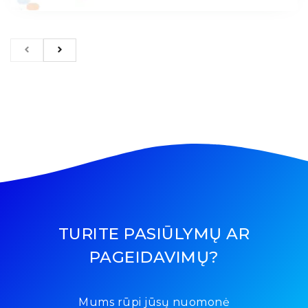
TURITE PASIŪLYMŲ AR
PAGEIDAVIMŲ?
Mums rūpi jūsų nuomonė