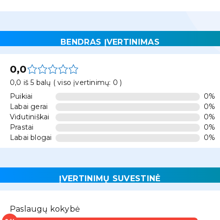
BENDRAS ĮVERTINIMAS
0,0
0,0 iš 5 balų ( viso įvertinimų: 0 )
Puikiai
0%
Labai gerai
0%
Vidutiniškai
0%
Prastai
0%
Labai blogai
0%
ĮVERTINIMŲ SUVESTINĖ
Paslaugų kokybė