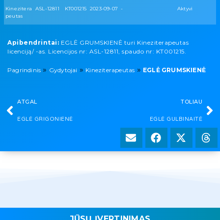
Kinezitera
ASL-12811
KT001215
2023-09-07
-
Aktyvi
peutas
Apibendrintai:
EGLĖ GRUMSKIENĖ turi Kineziterapeutas
licenciją/ -as. Licencijos nr: ASL-12811, spaudo nr: KT001215.
»
»
»
Pagrindinis
Gydytojai
Kineziterapeutas
EGLĖ GRUMSKIENĖ
ATGAL
TOLIAU
EGLĖ GRIGONIENĖ
EGLĖ GULBINAITĖ
JŪSŲ ĮVERTINIMAS