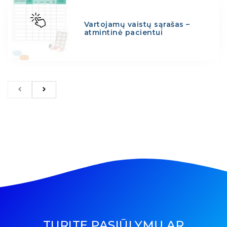
Vartojamų vaistų sąrašas –
atmintinė pacientui
TURITE PASIŪLYMŲ AR