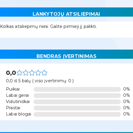
LANKYTOJŲ ATSILIEPIMAI
Kolkas atsiliepimų nėra. Galite pirmieji jį palikti.
BENDRAS ĮVERTINIMAS
0,0
0,0 iš 5 balų ( viso įvertinimų: 0 )
Puikiai
0%
Labai gerai
0%
Vidutiniškai
0%
Prastai
0%
Labai blogai
0%