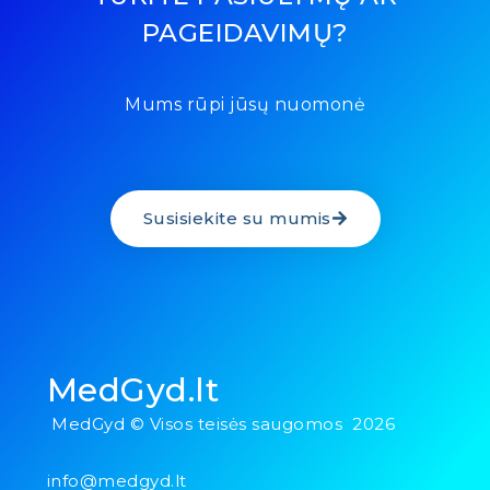
PAGEIDAVIMŲ?
Mums rūpi jūsų nuomonė
Susisiekite su mumis
MedGyd.lt
MedGyd © Visos teisės saugomos 2026
info@medgyd.lt