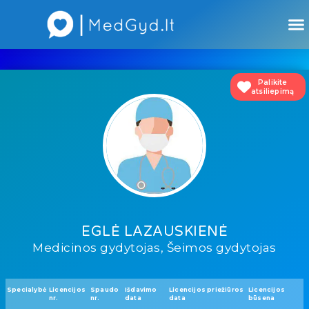
Atsiliepimai apie gydytojus
Atsiliepimai apie įstaigas
Palikite
atsiliepimą
EGLĖ LAZAUSKIENĖ
Medicinos gydytojas, Šeimos gydytojas
Specialybė
Licencijos
Spaudo
Išdavimo
Licencijos priežiūros
Licencijos
nr.
nr.
data
data
būsena