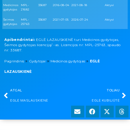
Medicinos
MPL-
33687
2016-08-04
2021-08-18
Aktyvi
gydytojas
21682
Šeimos
MPL-
33687
2021-07-05
2026-07-24
Aktyvi
gydytojas
25763
Apibendrintai:
EGLĖ LAZAUSKIENĖ turi Medicinos gydytojas,
Šeimos gydytojas licenciją/ -as. Licencijos nr: MPL-25763, spaudo
nr: 33687.
»
»
»
Pagrindinis
Gydytojai
Medicinos gydytojas
EGLĖ
LAZAUSKIENĖ
ATGAL
TOLIAU
EGLĖ MASLAUSKIENĖ
EGLĖ KUBILIŪTĖ