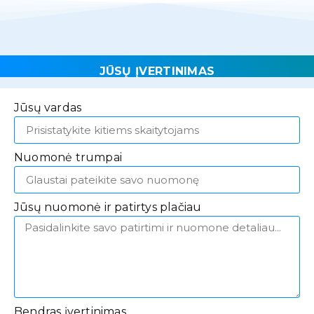
JŪSŲ ĮVERTINIMAS
Jūsų vardas
Nuomonė trumpai
Jūsų nuomonė ir patirtys plačiau
Bendras įvertinimas