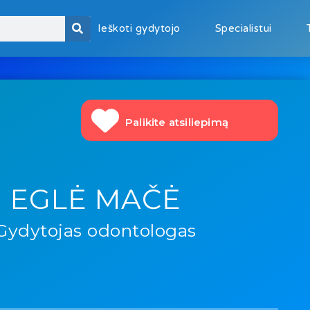
Ieškoti gydytojo
Specialistui
Palikite atsiliepimą
EGLĖ MAČĖ
Gydytojas odontologas