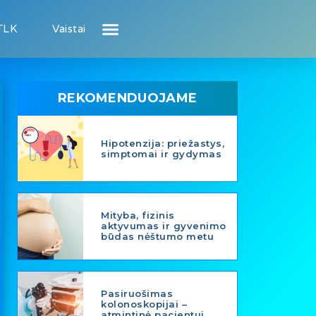
TLK
Vaistai
Atsiliepimai apie gydytojus
Atsiliepimai apie įstaigas
Puslapis pacientui
Puslapis gydytojui
REKOMENDUOJAME
Hipotenzija: priežastys,
simptomai ir gydymas
Mityba, fizinis
aktyvumas ir gyvenimo
būdas nėštumo metu
Pasiruošimas
kolonoskopijai –
atmintinė pacientui