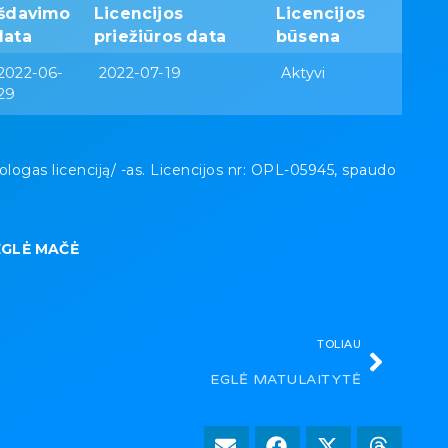
Išdavimo
Licencijos
Licencijos
data
priežiūros data
būsena
2022-06-
2022-07-19
Aktyvi
29
gas licenciją/ -as. Licencijos nr: OPL-05945, spaudo
EGLĖ MAČĖ
TOLIAU
EGLĖ MATULAITYTĖ