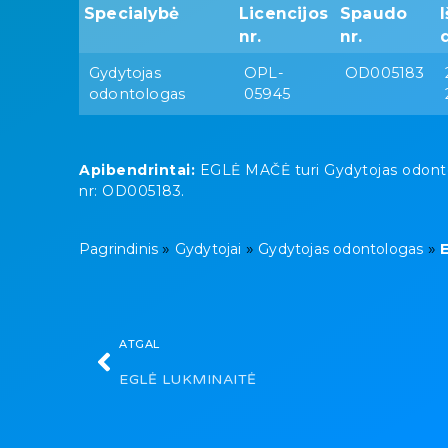
Specialybė
Licencijos
Spaudo
nr.
nr.
Gydytojas
OPL-
OD005183
odontologas
05945
Apibendrintai:
EGLĖ MAČĖ turi Gydytojas odontolo
nr: OD005183.
»
»
»
Pagrindinis
Gydytojai
Gydytojas odontologas
ATGAL
EGLĖ LUKMINAITĖ