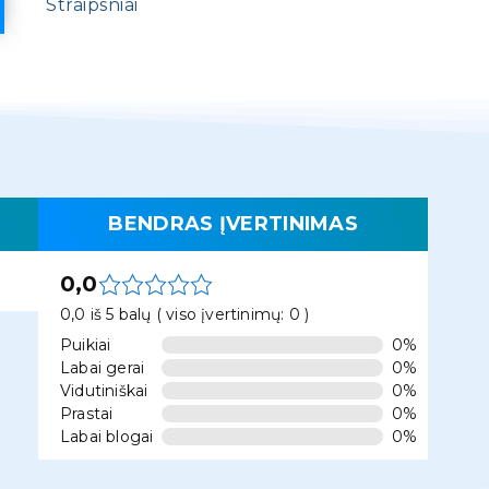
Straipsniai
BENDRAS ĮVERTINIMAS
0,0
0,0 iš 5 balų ( viso įvertinimų: 0 )
Puikiai
0%
Labai gerai
0%
Vidutiniškai
0%
Prastai
0%
Labai blogai
0%