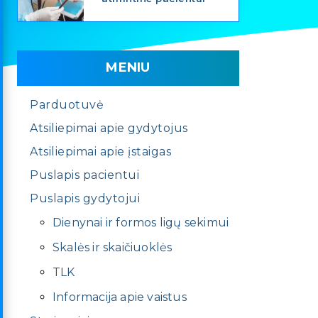
MENIU
Parduotuvė
Atsiliepimai apie gydytojus
Atsiliepimai apie įstaigas
Puslapis pacientui
Puslapis gydytojui
Dienynai ir formos ligų sekimui
Skalės ir skaičiuoklės
TLK
Informacija apie vaistus