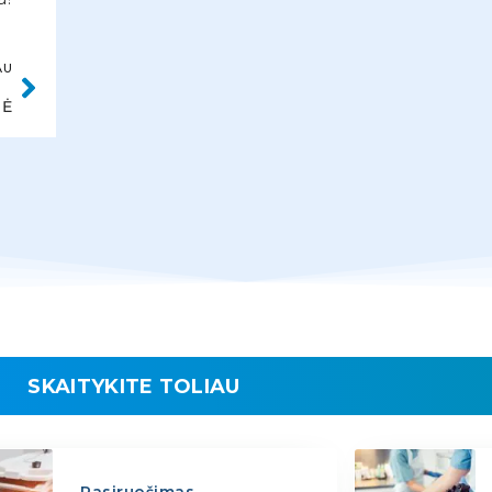
AU
TĖ
SKAITYKITE TOLIAU
Pasiruošimas