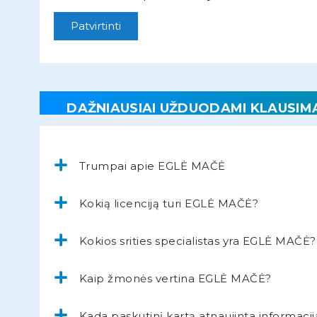
Patvirtinti
DAŽNIAUSIAI UŽDUODAMI KLAUSIM
Trumpai apie EGLĖ MAČĖ
Kokią licenciją turi EGLĖ MAČĖ?
Kokios srities specialistas yra EGLĖ MAČĖ?
Kaip žmonės vertina EGLĖ MAČĖ?
Kada paskutinį kartą atnaujinta informacij