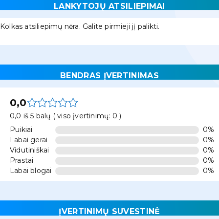
LANKYTOJŲ ATSILIEPIMAI
Kolkas atsiliepimų nėra. Galite pirmieji jį palikti.
BENDRAS ĮVERTINIMAS
0,0
0,0 iš 5 balų ( viso įvertinimų: 0 )
Puikiai
0%
Labai gerai
0%
Vidutiniškai
0%
Prastai
0%
Labai blogai
0%
ĮVERTINIMŲ SUVESTINĖ