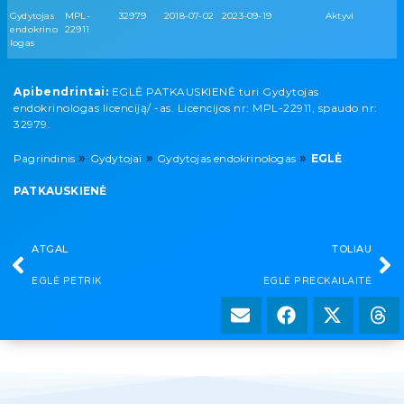
Gydytojas
MPL-
32979
2018-07-02
2023-09-19
Aktyvi
endokrino
22911
logas
Apibendrintai:
EGLĖ PATKAUSKIENĖ turi Gydytojas
endokrinologas licenciją/ -as. Licencijos nr: MPL-22911, spaudo nr:
32979.
»
»
»
Pagrindinis
Gydytojai
Gydytojas endokrinologas
EGLĖ
PATKAUSKIENĖ
ATGAL
TOLIAU
EGLĖ PETRIK
EGLĖ PRECKAILAITĖ