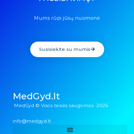
Mums rūpi jūsų nuomonė
Susisiekite su mumis
MedGyd.lt
MedGyd © Visos teisės saugomos 2026
info@medgyd.lt