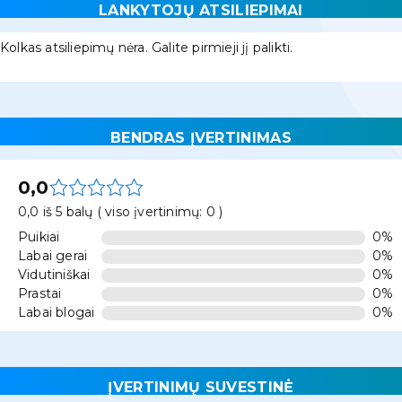
LANKYTOJŲ ATSILIEPIMAI
Kolkas atsiliepimų nėra. Galite pirmieji jį palikti.
BENDRAS ĮVERTINIMAS
0,0
0,0 iš 5 balų ( viso įvertinimų: 0 )
Puikiai
0%
Labai gerai
0%
Vidutiniškai
0%
Prastai
0%
Labai blogai
0%
ĮVERTINIMŲ SUVESTINĖ