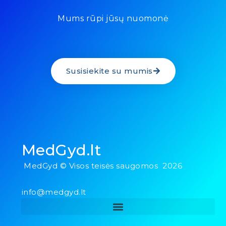
Mums rūpi jūsų nuomonė
Susisiekite su mumis
MedGyd.lt
MedGyd © Visos teisės saugomos 2026
info@medgyd.lt