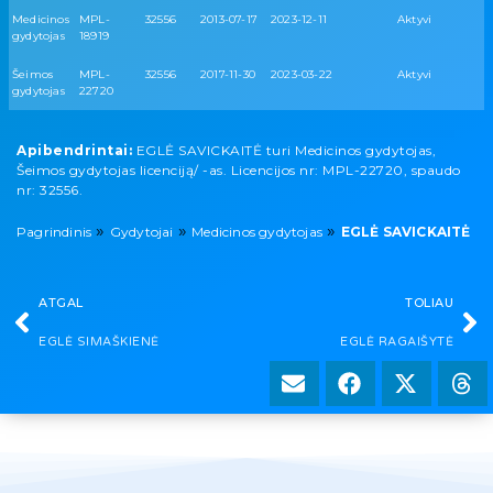
Medicinos
MPL-
32556
2013-07-17
2023-12-11
Aktyvi
gydytojas
18919
Šeimos
MPL-
32556
2017-11-30
2023-03-22
Aktyvi
gydytojas
22720
Apibendrintai:
EGLĖ SAVICKAITĖ turi Medicinos gydytojas,
Šeimos gydytojas licenciją/ -as. Licencijos nr: MPL-22720, spaudo
nr: 32556.
»
»
»
Pagrindinis
Gydytojai
Medicinos gydytojas
EGLĖ SAVICKAITĖ
ATGAL
TOLIAU
EGLĖ SIMAŠKIENĖ
EGLĖ RAGAIŠYTĖ